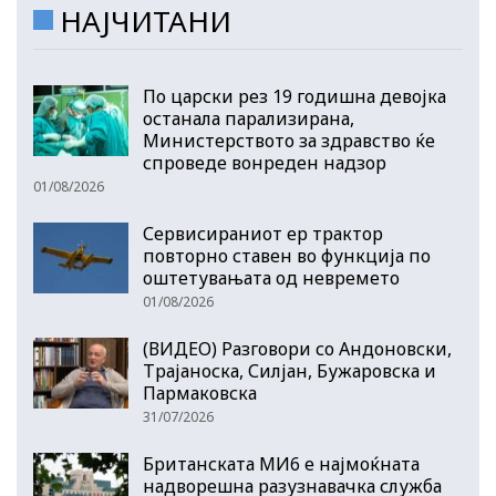
НАЈЧИТАНИ
По царски рез 19 годишна девојка
останала парализирана,
Министерството за здравство ќе
спроведе вонреден надзор
01/08/2026
Сервисираниот ер трактор
повторно ставен во функција по
оштетувањата од невремето
01/08/2026
(ВИДЕО) Разговори со Андоновски,
Трајаноска, Силјан, Бужаровска и
Пармаковска
31/07/2026
Британската МИ6 е најмоќната
надворешна разузнавачка служба