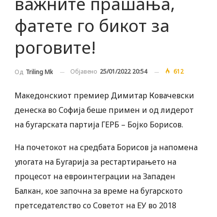
важните прашања,
фатете го бикот за
роговите!
Објавено
25/01/2022 20:54
612
Од
Triling Mk
Македонскиот премиер Димитар Ковачевски
денеска во Софија беше примен и од лидерот
на бугaрската партија ГЕРБ – Бојко Борисов.
На почетокот на средбата Борисов ја напомена
улогата на Бугарија за рестартирањето на
процесот на евроинтеграции на Западен
Балкан, кое започна за време на бугарското
претседателство со Советот на ЕУ во 2018