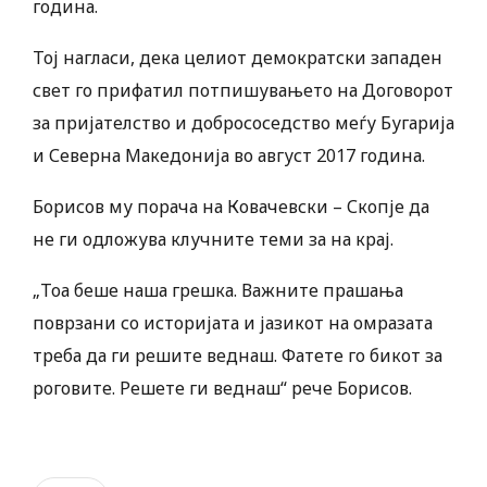
година.
Тој нагласи, дека целиот демократски западен
свет го прифатил потпишувањето на Договорот
за пријателство и добрососедство меѓу Бугарија
и Северна Македонија во август 2017 година.
Борисов му порача на Ковачевски – Скопје да
не ги одложува клучните теми за на крај.
„Тоа беше наша грешка. Важните прашања
поврзани со историјата и јазикот на омразата
треба да ги решите веднаш. Фатете го бикот за
роговите. Решете ги веднаш“ рече Борисов.