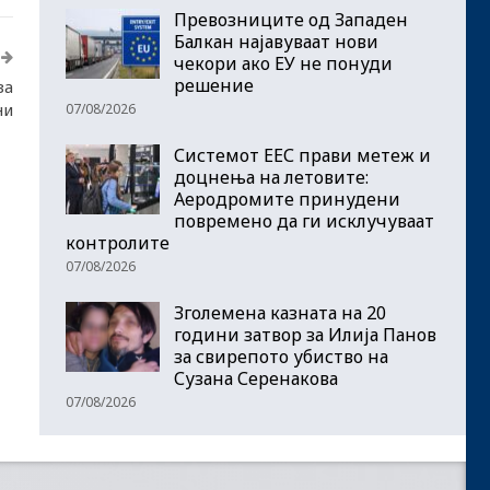
Превозниците од Западен
Балкан најавуваат нови
чекори ако ЕУ не понуди
решение
за
ни
07/08/2026
Системот ЕЕС прави метеж и
доцнења на летовите:
Аеродромите принудени
повремено да ги исклучуваат
контролите
07/08/2026
Зголемена казната на 20
години затвор за Илија Панов
за свирепото убиство на
Сузана Серенакова
07/08/2026