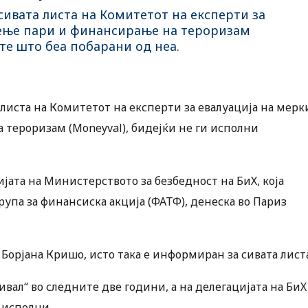
сивата листа на Комитетот на експерти за
рење пари и финансирање на тероризам
те што беа побарани од неа.
 листа на Комитетот на експерти за евалуација на мерк
 тероризам (Moneyval), бидејќи не ги исполни
ијата на Министерството за безбедност на БиХ, која
рупа за финансиска акција (ФАТФ), денеска во Париз
Борјана Кришо, исто така е информиран за сивата листа
ивал“ во следните две години, а на делегацијата на БиХ
 исполни.