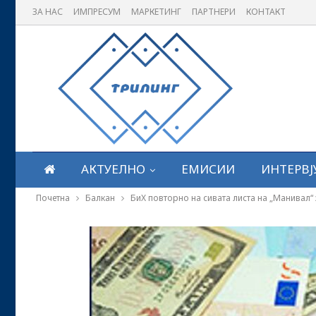
ЗА НАС
ИМПРЕСУМ
МАРКЕТИНГ
ПАРТНЕРИ
КОНТАКТ
АКТУЕЛНО
ЕМИСИИ
ИНТЕРВЈ
Почетна
Балкан
БиХ повторно на сивата листа на „Манивал“