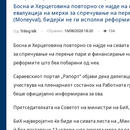
Босна и Херцеговина повторно се најде на 
евалуација на мерки за спречување на пе
(Moneyval), бидејќи не ги исполни реформи
Објавено
16/06/2026 18:20
104
Од
Triling Mk
Босна и Херцеговина повторно се најде на сивата
за спречување на перење пари и финансирање на
реформите што беа побарани од неа.
Сараевскиот портал „Рапорт“ објави дека делегац
учествува на пленарниот состанок на Работната г
беше официјално информирана за ова.
Претседателката на Советот на министри на БиХ, 
БиХ најверојатно ќе биде на сивата листа на „Ман
ѝ беа доставени 13 услови што земјата мора да ги