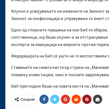
Клучно е усвојувањето на измените на Законот 
Законот за конфискација и управување со имот с
Едно од спорните прашања на кои БиХ се обврза, 
сопственици, кој беше клучен и за отстранување
експерти за евалуација на мерките против пере
Федерацијата на БиХ сè уште не го воспоставила 
Ставањето на сивата листа од страна на „Манива
помалку инвестиции, како и поскапо задолжувањ
БиХ претходно беше на сивата листа на „Манивал“
Сподели