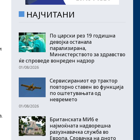
НАЈЧИТАНИ
По царски рез 19 годишна
девојка останала
парализирана,
и
Министерството за здравство
ќе спроведе вонреден надзор
01/08/2026
Сервисираниот ер трактор
повторно ставен во функција
по оштетувањата од
невремето
01/08/2026
.
Британската МИ6 е
најмоќната надворешна
разузнавачка служба во
Европа, Словачка на дното