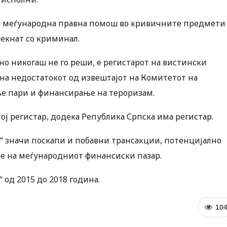
за меѓународна правна помош во кривичните предмети
текнат со криминал.
но никогаш не го реши, е регистарот на вистински
 на недостатокот од извештајот на Комитетот на
ње пари и финансирање на тероризам.
тој регистар, додека Република Српска има регистар.
л“ значи поскапи и побавни трансакции, потенцијално
е на меѓународниот финансиски пазар.
 од 2015 до 2018 година.
10