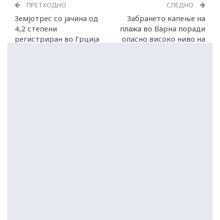
ПРЕТХОДНО
СЛЕДНО
Земјотрес со јачина од
Забрането капење на
4,2 степени
плажа во Варна поради
регистриран во Грција
опасно високо ниво на
бактерии во морето