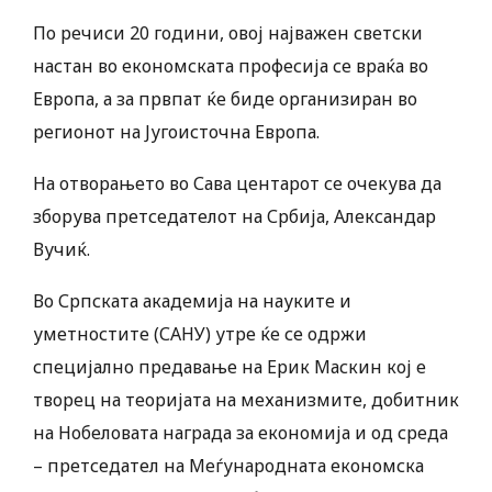
По речиси 20 години, овој најважен светски
настан во економската професија се враќа во
Европа, а за првпат ќе биде организиран во
регионот на Југоисточна Европа.
На отворањето во Сава центарот се очекува да
зборува претседателот на Србија, Александар
Вучиќ.
Во Српската академија на науките и
уметностите (САНУ) утре ќе се одржи
специјално предавање на Ерик Маскин кој е
творец на теоријата на механизмите, добитник
на Нобеловата награда за економија и од среда
– претседател на Меѓународната економска