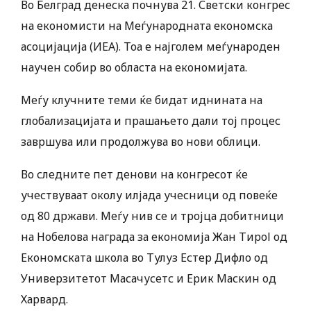
Во Белград денеска почнува 21. Светски конгрес
на економисти на Меѓународната економска
асоцијација (ИЕА). Тоа е најголем меѓународен
научен собир во областа на економијата.
Меѓу клучните теми ќе бидат иднината на
глобализацијата и прашањето дали тој процес
завршува или продолжува во нови облици.
Во следните пет денови на конгресот ќе
учествуваат околу илјада учесници од повеќе
од 80 држави. Меѓу нив се и тројца добитници
на Нобелова награда за економија Жан Тироl од
Економската школа во Тулуз Естер Дифло од
Универзитетот Масачусетс и Ерик Маскин од
Харвард.