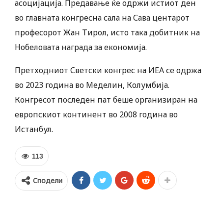
асоцијација. Предавање ќе одржи истиот ден
во главната конгресна сала на Сава центарот
професорот Жан Тирол, исто така добитник на
Нобеловата награда за економија.
Претходниот Светски конгрес на ИЕА се одржа
во 2023 година во Меделин, Колумбија.
Конгресот последен пат беше организиран на
европскиот континент во 2008 година во
Истанбул.
113
Сподели