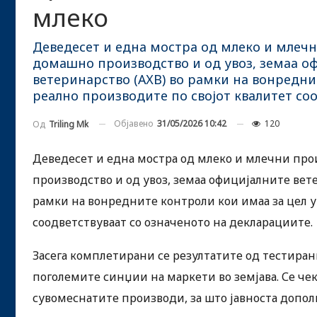
млеко
Деведесет и една мостра од млеко и млеч
домашно производство и од увоз, земаа оф
ветеринарство (АХВ) во рамки на вонредни
реално производите по својот квалитет со
Објавено
31/05/2026 10:42
120
Од
Triling Mk
Деведесет и една мостра од млеко и млечни пр
производство и од увоз, земаа официјалните вете
рамки на вонредните контроли кои имаа за цел у
соодветствуваат со означеното на декларациите.
Засега комплетирани се резултатите од тестир
поголемите синџии на маркети во земјава. Се че
сувомеснатите производи, за што јавноста допол