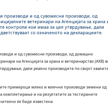
ни производи и од сувомесни производи, од
ицијалните ветеринари на Агенцијата за храна 
те контроли кои имаа за цел утврдување, дали
одветствуваат со означеното на декларациите.
оизводи и од сувомесни производи, од домашно
ринари на Агенцијата за храна и ветеринарство (АХВ) в
тврдување, дали реално производите по својот квалит
аните примероци млеко и млечни производи земени од
ка комплетирање и на резултатите за тестираните
нително ќе биде известена.