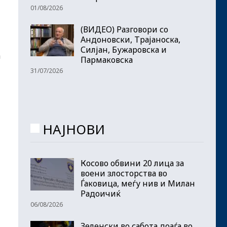
01/08/2026
(ВИДЕО) Разговори со
Андоновски, Трајаноска,
Силјан, Бужаровска и
а
Пармаковска
31/07/2026
НАЈНОВИ
Косово обвини 20 лица за
воени злосторства во
Ѓаковица, меѓу нив и Милан
Радоичиќ
06/08/2026
Зеленски во сабота доаѓа во