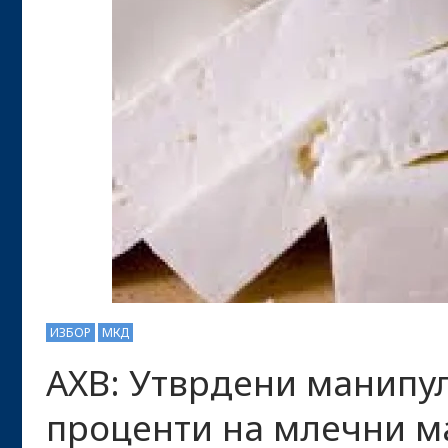
ИЗБОР
МКД
АХВ: Утврдени манипу
проценти на млечни м