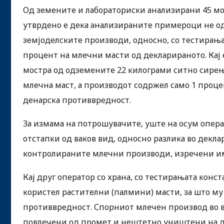
Од земените и лабораториски анализирани 45 мо
утврдено е дека анализираните примероци не од
земјоделските производи, односно, со тестирањ
процент на млечни масти од декларираното. Кај 
мостра од одземените 22 килограми ситно сирењ
млечна маст, а производот содржел само 1 процен
денарска противвредност.
За измама на потрошувачите, уште на осум опера
отстапки од ваков вид, односно разлика во декл
контролираните млечни производи, изречени им 
Кај друг оператор со храна, со тестирањата конс
користел растителни (палмини) масти, за што му 
противвредност. Спорниот млечен производ во в
повлечени од промет и нештетно уништени на д