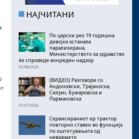
НАЈЧИТАНИ
и
По царски рез 19 годишна
девојка останала
парализирана,
Министерството за здравство
ќе спроведе вонреден надзор
01/08/2026
о
(ВИДЕО) Разговори со
Андоновски, Трајаноска,
ет
Силјан, Бужаровска и
Пармаковска
31/07/2026
Сервисираниот ер трактор
повторно ставен во функција
по оштетувањата од
невремето