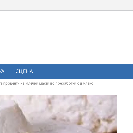
УА
СЦЕНА
е проценти на млечни масти во преработки од млеко