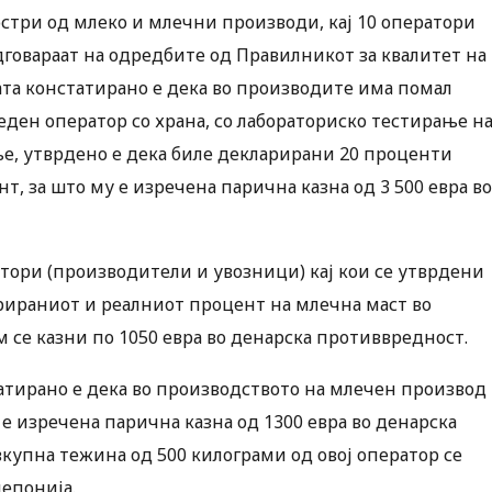
стри од млеко и млечни производи, кај 10 оператори
говараат на одредбите од Правилникот за квалитет на
ата констатирано е дека во производите има помал
еден оператор со храна, со лабораториско тестирање н
е, утврдено е дека биле декларирани 20 проценти
т, за што му е изречена парична казна од 3 500 евра во
тори (производители и увозници) кај кои се утврдени
арираниот и реалниот процент на млечна маст во
се казни по 1050 евра во денарска противвредност.
татирано е дека во производството на млечен производ
е изречена парична казна од 1300 евра во денарска
купна тежина од 500 килограми од овој оператор се
епонија.