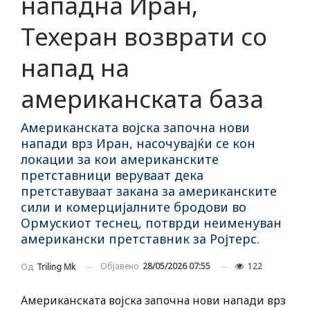
нападна Иран,
Техеран возврати со
напад на
американската база
Американската војска започна нови
напади врз Иран, насочувајќи се кон
локации за кои американските
претставници веруваат дека
претставуваат закана за американските
сили и комерцијалните бродови во
Ормускиот теснец, потврди неименуван
американски претставник за Ројтерс.
Објавено
28/05/2026 07:55
122
Од
Triling Mk
Американската војска започна нови напади врз