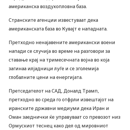
американска воздухопловна база.
Странските агенции известуваат дека
американската база во Кувајт е нападната.
Претходно ненајавените американски воени
напади се случија во време на разговори за
ставање крај на тримесечната војна во која
загинаа илјадници луѓе и се зголемија
глобалните цени на енергијата.
Претседателот на САД, Доналд Трамп,
претходно во среда го отфрли извештајот на
иранските државни медиуми дека Иран и
Оман заеднички ќе управуваат со превозот низ
Ормускиот теснец како дел од мировниот