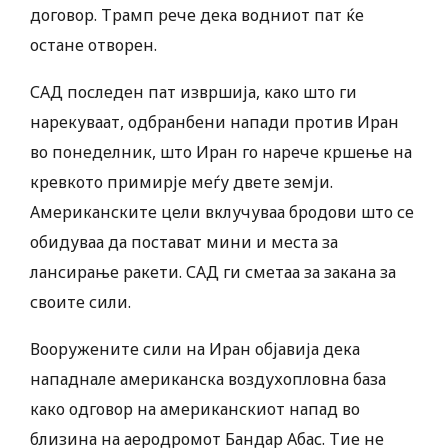
договор. Трамп рече дека водниот пат ќе
остане отворен.
САД последен пат извршија, како што ги
нарекуваат, одбранбени напади против Иран
во понеделник, што Иран го нарече кршење на
кревкото примирје меѓу двете земји.
Американските цели вклучуваа бродови што се
обидуваа да постават мини и места за
лансирање ракети. САД ги сметаа за закана за
своите сили.
Вооружените сили на Иран објавија дека
нападнале американска воздухопловна база
како одговор на американскиот напад во
близина на аеродромот Бандар Абас. Тие не