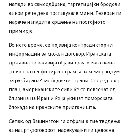
напади во самоодбрана, таргетирајќи бродови
за кои рече дека поставувале мини. Техеран ги
нарече нападите кршење на постојното
примирје.
Во исто време, се појавија контрадикторни
информации за можен договор. Иранската
државна телевизија објави дека е изготвена
„почетна неофицијална рамка за меморандум
за разбирање“ меѓу двете страни. Според овој
план, американските сили ќе се повлечат од
близина на Иран и ќе ја укинат поморската
блокада на иранските пристаништа.
Сепак, од Вашингтон ги отфрлија тие тврдења
за нацрт-договорот, нарекувајќи ги целосна