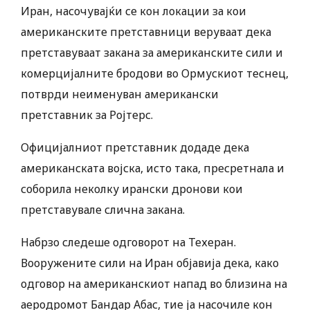
Иран, насочувајќи се кон локации за кои
американските претставници веруваат дека
претставуваат закана за американските сили и
комерцијалните бродови во Ормускиот теснец,
потврди неименуван американски
претставник за Ројтерс.
Официјалниот претставник додаде дека
американската војска, исто така, пресретнала и
соборила неколку ирански дронови кои
претставувале слична закана.
Набрзо следеше одговорот на Техеран.
Вооружените сили на Иран објавија дека, како
одговор на американскиот напад во близина на
аеродромот Бандар Абас, тие ја насочиле кон