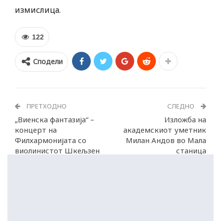
измислица.
122
Сподели
ПРЕТХОДНО
СЛЕДНО
„Виенска фантазија“ –
Изложба на
концерт на
академскиот уметник
Филхармонијата со
Милан Андов во Мала
виолинистот Шкељзен
станица
Доли од Албанија