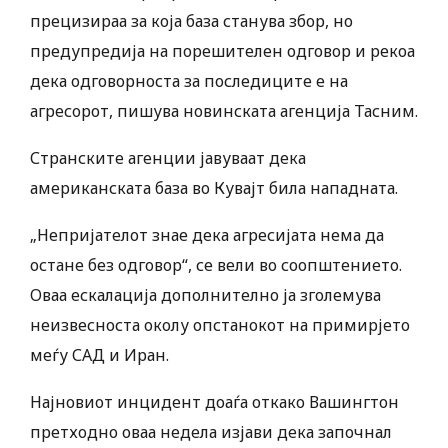
прецизираа за која база станува збор, но
предупредија на порешителен одговор и рекоа
дека одговорноста за последиците е на
агресорот, пишува новинската агенција Тасним.
Странските агенции јавуваат дека
американската база во Кувајт била нападната.
„Непријателот знае дека агресијата нема да
остане без одговор“, се вели во соопштението.
Оваа ескалација дополнително ја зголемува
неизвесноста околу опстанокот на примирјето
меѓу САД и Иран.
Најновиот инцидент доаѓа откако Вашингтон
претходно оваа недела изјави дека започнал