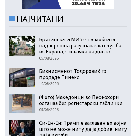
НАЈЧИТАНИ
Британската МИ6 е најмоќната
надворешна разузнавачка служба
во Европа, Словачка на дното
05/08/2026
Бизнисменот Тодоровиќ го
продаде Тинекс
10/08/2026
(Фото) Македонци во Пефкохори
останаа без регистарски таблички
05/08/2026
Си-Ен-Ен: Трамп е заглавен во војна
што не може ниту да ја добие, ниту
да ја изгуби