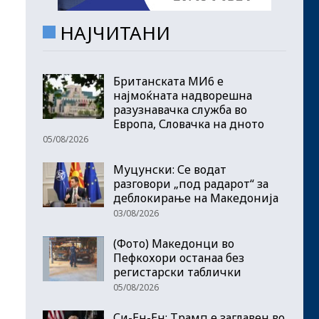
НАЈЧИТАНИ
Британската МИ6 е
најмоќната надворешна
разузнавачка служба во
Европа, Словачка на дното
05/08/2026
Муцунски: Се водат
разговори „под радарот“ за
деблокирање на Македонија
03/08/2026
(Фото) Македонци во
Пефкохори останаа без
регистарски таблички
05/08/2026
Си-Ен-Ен: Трамп е заглавен во