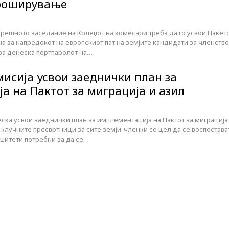
проширување
трешното заседание на Колеџот на комесари треба да го усвои Пакет
на за напредокот на европскиот пат на земјите кандидати за членство
ра денеска портпаролот на…
мисија усвои заеднички план за
а на Пактот за миграција и азил
ска усвои заеднички план за имплементација на Пактот за миграција
ат клучните пресвртници за сите земји-членки со цел да се воспостава
ацитети потребни за да се…