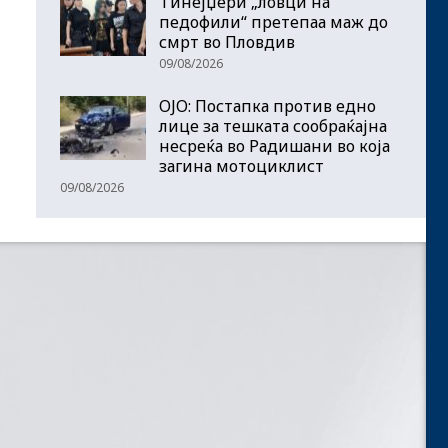
Тинејџери „ловци на
педофили“ претепаа маж до
смрт во Пловдив
09/08/2026
ОЈО: Постапка против едно
лице за тешката сообраќајна
несреќа во Радишани во која
загина мотоциклист
09/08/2026