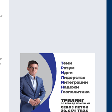
от
 и
т