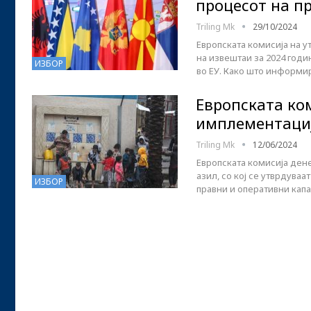
процесот на 
Triling Mk
29/10/2024
Европската комисија на у
на извештаи за 2024 годи
ИЗБОР
во ЕУ. Како што информи
Европската ко
имплементациј
Triling Mk
12/06/2024
Европската комисија дене
азил, со кој се утврдува
ИЗБОР
правни и оперативни кап