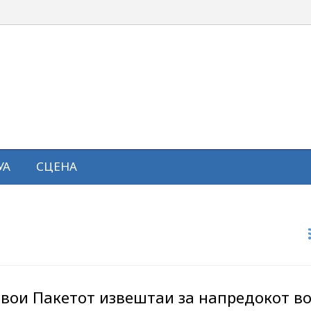
УА
СЦЕНА
усвои Пакетот извештаи за напредокот в