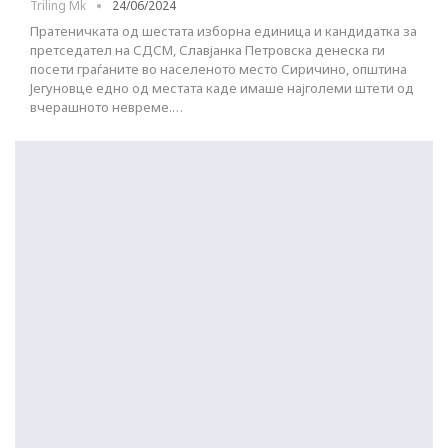
Triling Mk
24/06/2024
Пратеничката од шестата изборна единица и кандидатка за
претседател на СДСМ, Славјанка Петровска денеска ги
посети граѓаните во населеното место Сиричино, општина
Јегуновце едно од местата каде имаше најголеми штети од
вчерашното невреме.…