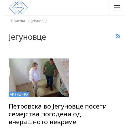
Почетна
Јегуновце
Јегуновце
АКТУЕЛНО
Петровска во Јегуновце посети
семејства погодени од
вчерашното невреме