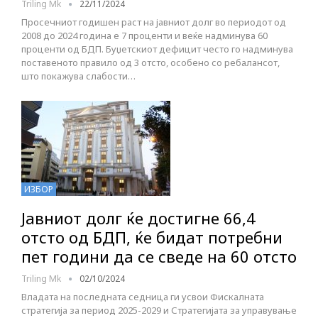
Triling Mk
22/11/2024
Просечниот годишен раст на јавниот долг во периодот од
2008 до 2024 година е 7 проценти и веќе надминува 60
проценти од БДП. Буџетскиот дефицит често го надминува
поставеното правило од 3 отсто, особено со ребалансот,
што покажува слабости…
ИЗБОР
Јавниот долг ќе достигне 66,4
отсто од БДП, ќе бидат потребни
пет години да се сведе на 60 отсто
Triling Mk
02/10/2024
Владата на последната седница ги усвои Фискалната
стратегија за период 2025-2029 и Стратегијата за управување