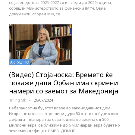
со јавен долг за 2025-2027 со изгледи до 2029 година,
соопшти Министерството за финансии (МФ). Овие
документи, според МФ, се…
АКТУЕЛНО
(Видео) Стојаноска: Времето ќе
покаже дали Орбан има скриени
намери со заемот за Македонија
Triling Mk
26/07/2024
Ребалансот на буџетот влезе во законодавниот дом.
Испразнета каса, потрошени дури 80 отсто од буџетскиот
дефицит планиран за оваа година во висина од 500
милиони евра, се ближиме до 6 милијарди евра буџет но
зголемен дефицит. ВМРО-ДПМНЕ…