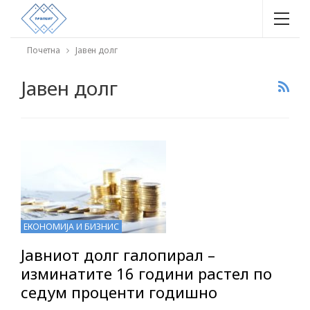
Почетна
Јавен долг
Јавен долг
ЕКОНОМИЈА И БИЗНИС
Јавниот долг галопирал –
изминатите 16 години растел по
седум проценти годишно