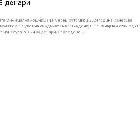
49 денари
та минимална кошница за месец октомври 2024 година изнесува
ираат од Сојузот на синдикати на Македонија. Со изнајмен стан од 60
а изнесува 76.624,00 денари. Споредено…