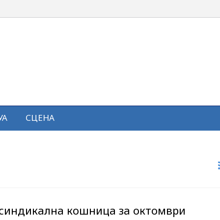
УА
СЦЕНА
синдикална кошница за октомври