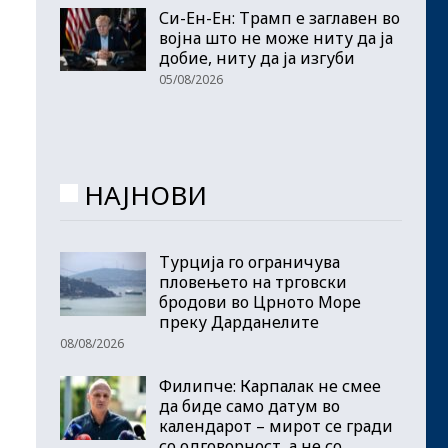
Си-Ен-Ен: Трамп е заглавен во
војна што не може ниту да ја
добие, ниту да ја изгуби
05/08/2026
НАЈНОВИ
Турција го ограничува
пловењето на трговски
бродови во Црното Море
преку Дарданелите
08/08/2026
Филипче: Карпалак не смее
да биде само датум во
календарот – мирот се гради
со одговорност, а не со