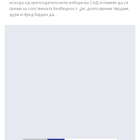
исхода од претседателските избори во САД и повеќе да се
грижи за сопствената безбедност. „Јас долго време тврдам,
дури и пред Бајден да…