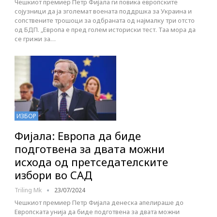
Чешкиот премиер Петр Фијала ги повика европските
сојузници да ја зголемат воената поддршка за Украина и
сопствените трошоци за одбраната од најмалку три отсто
од БДП. „Европа е пред голем историски тест. Таа мора да
се грижи за…
ИЗБОР
Фијала: Европа да биде
подготвена за двата можни
исхода од претседателските
избори во САД
Triling Mk
23/07/2024
Чешкиот премиер Петр Фијала денеска апелираше до
Европската унија да биде подготвена за двата можни