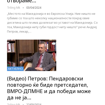
отвораме…
Triling Mk
03/04/2024
„Местото на Македонија е во Европска Унија. Ние ништо не
губиме со тоа што неколку националности покрај овие
десетина што ги има да влезат во уставот на Македонија. Со
тоа, Македонија ниту губи гордост ниту ништо“ рече Андреј
Петров, лекар,…
АКТУЕЛНО
(Видео) Петров: Пендаровски
повторно ќе биде претседател,
ВМРО-ДПМНЕ и да победи може
да не ја…
Triling Mk
22/03/2024