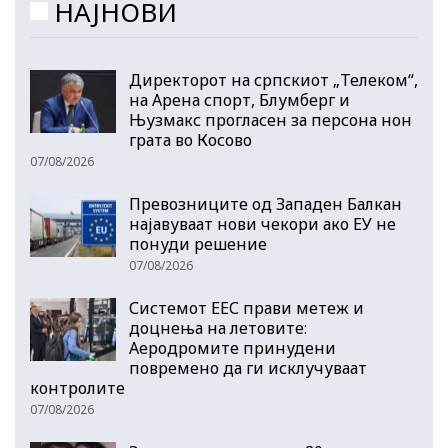
НАЈНОВИ
Директорот на српскиот „Телеком“,
на Арена спорт, Блумберг и
Њузмакс прогласен за персона нон
грата во Косово
07/08/2026
Превозниците од Западен Балкан
најавуваат нови чекори ако ЕУ не
понуди решение
07/08/2026
Системот ЕЕС прави метеж и
доцнења на летовите:
Аеродромите принудени
повремено да ги исклучуваат
контролите
07/08/2026