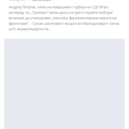
Андреј Петров, член на извршниот одбор на СДСМ во
интервју за „Трилинг“ вели дека на претстојните избори
можеме да очекуваме „неколку фрагментирани европски
фронтови“. - Сепак донтовиот модел во Македонија е таков
што акумулацијата на…