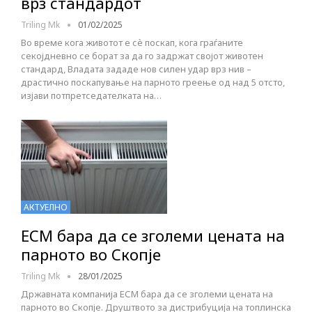
врз стандардот
Triling Mk
01/02/2025
Во време кога животот е сѐ поскап, кога граѓаните
секојдневно се борат за да го задржат својот животен
стандард, Владата зададе нов силен удар врз нив –
драстично поскапување на парното греење од над 5 отсто,
изјави потпретседателката на…
АКТУЕЛНО
ЕСМ бара да се зголеми цената на
парното во Скопје
Triling Mk
28/01/2025
Државната компанија ЕСМ бара да се зголеми цената на
парното во Скопје. Друштвото за дистрибуција на топлинска