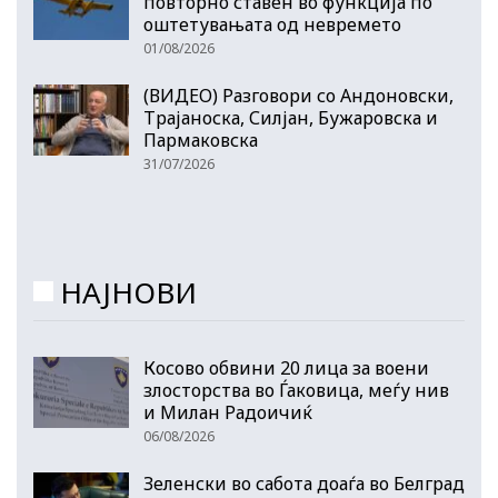
повторно ставен во функција по
оштетувањата од невремето
01/08/2026
(ВИДЕО) Разговори со Андоновски,
Трајаноска, Силјан, Бужаровска и
Пармаковска
31/07/2026
НАЈНОВИ
Косово обвини 20 лица за воени
злосторства во Ѓаковица, меѓу нив
и Милан Радоичиќ
06/08/2026
Зеленски во сабота доаѓа во Белград