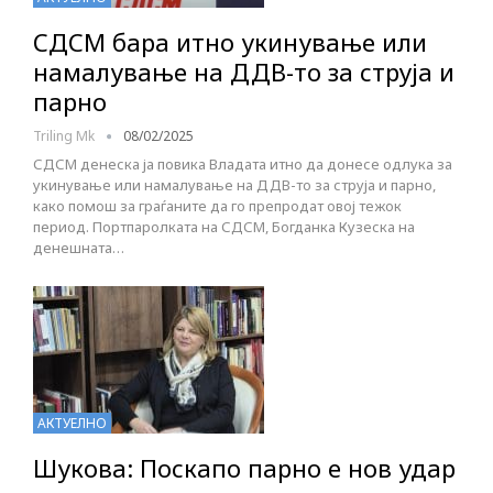
СДСМ бара итно укинување или
намалување на ДДВ-то за струја и
парно
Triling Mk
08/02/2025
СДСМ денеска ја повика Владата итно да донесе одлука за
укинување или намалување на ДДВ-то за струја и парно,
како помош за граѓаните да го препродат овој тежок
период. Портпаролката на СДСМ, Богданка Кузеска на
денешната…
АКТУЕЛНО
Шукова: Поскапо парно е нов удар