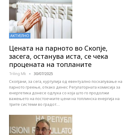
АКТУЕЛНО
Цената на парното во Скопје,
засега, останува иста, се чека
процената на топланите
Triling Mk
30/07/2025
Скопјани, за сега, куртулија од евентуално поскапување на
парното греење, откако денес Регулаторната комисија за
енергетика донесе одлука со која што го продолжи
важењето на постоечките цени на топлинска енергија на
трите системи во градот…