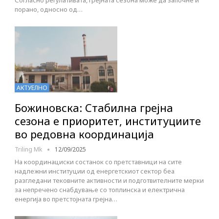
Согласно регулативата, грејната сезона може да започне и
порано, односно од…
АКТУЕЛНО
Божиновска: Стабилна грејна
сезона е приоритет, институциите
во редовна координација
Triling Mk
12/09/2025
На координациски состанок со претставници на сите
надлежни институции од енергетскиот сектор беа
разгледани тековните активности и подготвителните мерки
за непречено снабдување со топлинска и електрична
енергија во претстојната грејна…