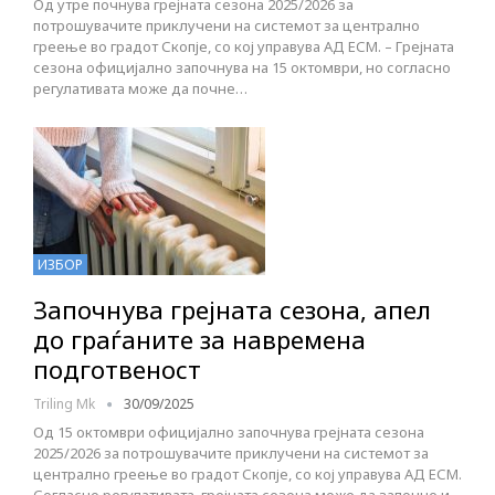
Од утре почнува грејната сезона 2025/2026 за
потрошувачите приклучени на системот за централно
греење во градот Скопје, со кој управува АД ЕСМ. – Грејната
сезона официјално започнува на 15 октомври, но согласно
регулативата може да почне…
ИЗБОР
Започнува грејната сезона, апел
до граѓаните за навремена
подготвеност
Triling Mk
30/09/2025
Од 15 октомври официјално започнува грејната сезона
2025/2026 за потрошувачите приклучени на системот за
централно греење во градот Скопје, со кој управува АД ЕСМ.