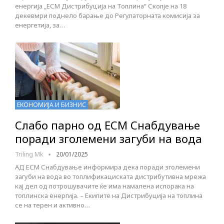
енергија „ЕСМ Дистрибуција на Топлина“ Скопје на 18
декевмри поднело барање до Регулаторната комисија за
енергетија, за…
ЕКОНОМИЈА И БИЗНИС
Слабо парно од ЕСМ Снабдување
поради зголемени загуби на вода
Triling Mk
20/01/2025
АД ЕСМ Снабдување информира дека поради зголемени
загуби на вода во топлификациската дистрибутивна мрежа
кај дел од потрошувачите ќе има намалена испорака на
топлинска енергија. – Екипите на Дистрибуција на топлина
се на терен и активно…