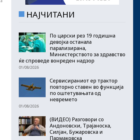
да
НАЈЧИТАНИ
По царски рез 19 годишна
девојка останала
парализирана,
Министерството за здравство
ќе спроведе вонреден надзор
01/08/2026
Сервисираниот ер трактор
повторно ставен во функција
по оштетувањата од
невремето
01/08/2026
(ВИДЕО) Разговори со
Андоновски, Трајаноска,
Силјан, Бужаровска и
Пармаковска