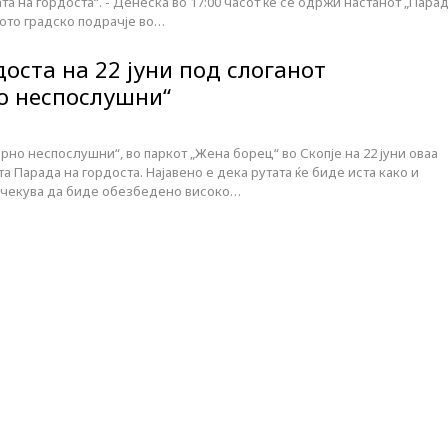
та на гордоста“. - Денеска во 17:00 часот ќе се одржи настанот „Пара
ото градско подрачје во…
оста на 22 јуни под слоганот
о неспослушни“
рно неспослушни“, во паркот „Жена борец“ во Скопје на 22 јуни оваа
а Парада на гордоста. Најавено е дека рутата ќе биде иста како и
очекува да биде обезбедено високо…