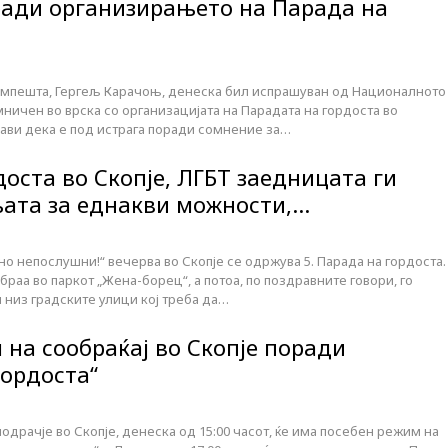
ади организирањето на Парада на
импешта, Гергељ Карачоњ, денеска бил испрашуван од Националното
мничен во врска со организацијата на Парадата на гордоста во
ави дека е под истрага поради сомнение за…
оста во Скопје, ЛГБТ заедницата ги
ата за еднакви можности,…
о непослушни!“ вечерва во Скопје се одржува 5. Парада на гордоста.
браа во паркот „Жена-борец“, а потоа, по поздравните говори, го
 низ градските улици кој треба да…
 на сообраќај во Скопје поради
гордоста“
одрачје во Скопје, денеска од 15:00 часот, ќе има посебен режим на