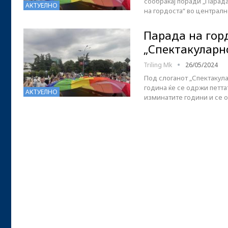
сообраќај поради „Парада
АКТУЕЛНО
на гордоста“ во централн
Парада на горд
„Спектакуларн
Triling Mk
26/05/2024
Под слоганот „Спектакула
година ќе се одржи петтат
АКТУЕЛНО
изминатите години и се 