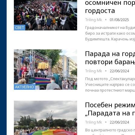
осомничен пор
гордоста
Triling Mk
01/08/2025
Градоначалникот на Буд
СВЕТ
биро за истраги како осо
Будимпешта. Карачоњ изј
Парада на горд
повтори барањ
Triling Mk
22/06/2024
Под мотото „Спектакуларн
Учесниците најпрво се со
АКТУЕЛНО
почнаа протестниот марш
Посебен режим
„Парадата на 
Triling Mk
22/06/2024
Во централното градско п