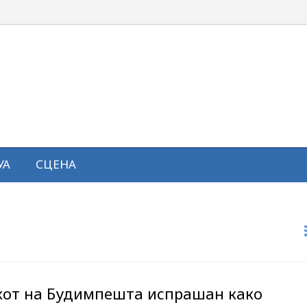
УА
СЦЕНА
от на Будимпешта испрашан како