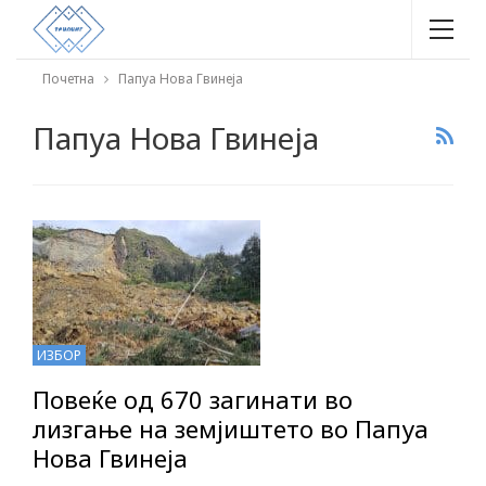
Почетна
Папуа Нова Гвинеја
Папуа Нова Гвинеја
ИЗБОР
Повеќе од 670 загинати во
лизгање на земјиштето во Папуа
Нова Гвинеја