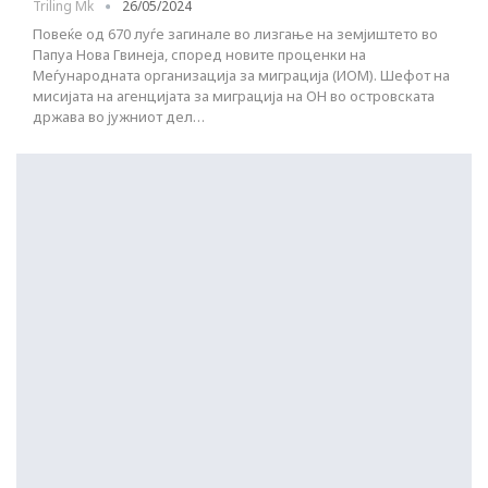
Triling Mk
26/05/2024
Повеќе од 670 луѓе загинале во лизгање на земјиштето во
Папуа Нова Гвинеја, според новите проценки на
Меѓународната организација за миграција (ИОМ). Шефот на
мисијата на агенцијата за миграција на ОН во островската
држава во јужниот дел…