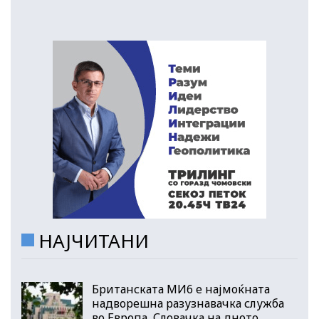
НАЈЧИТАНИ
Британската МИ6 е најмоќната
надворешна разузнавачка служба
во Европа, Словачка на дното