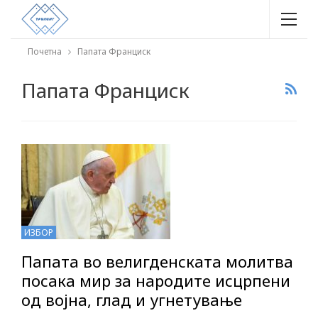
Почетна
Папата Франциск
Папата Франциск
ИЗБОР
Папата во велигденската молитва
посака мир за народите исцрпени
од војна, глад и угнетување