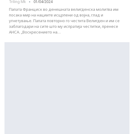
Triling Mk
01/04/2024
Папата Франциск во денешната велигденска молитва им
посака мир на нациите исцрпени од војна, глад и
угнетување. Папата повторно го честита Велигден и им се
заблагодари на сите што му испратија честитки, пренесе
АНСА. „Воскресението на…