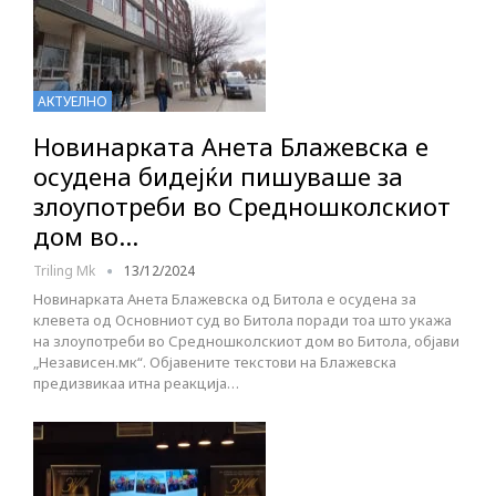
АКТУЕЛНО
Новинарката Анета Блажевска е
осудена бидејќи пишуваше за
злоупотреби во Средношколскиот
дом во…
Triling Mk
13/12/2024
Новинарката Анета Блажевска од Битола е осудена за
клевета од Основниот суд во Битола поради тоа што укажа
на злоупотреби во Средношколскиот дом во Битола, објави
„Независен.мк“. Објавените текстови на Блажевска
предизвикаа итна реакција…