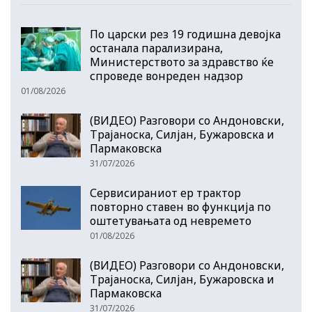
По царски рез 19 годишна девојка
останала парализирана,
Министерството за здравство ќе
спроведе вонреден надзор
01/08/2026
(ВИДЕО) Разговори со Андоновски,
Трајаноска, Силјан, Бужаровска и
Пармаковска
31/07/2026
Сервисираниот ер трактор
повторно ставен во функција по
оштетувањата од невремето
01/08/2026
(ВИДЕО) Разговори со Андоновски,
Трајаноска, Силјан, Бужаровска и
Пармаковска
31/07/2026