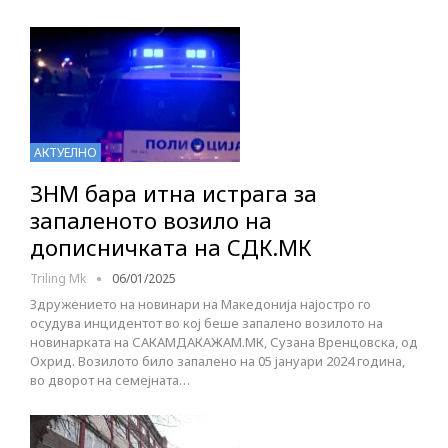
АКТУЕЛНО
ЗНМ бара итна истрага за
запаленото возило на
дописничката на СДК.МК
Triling Mk
06/01/2025
Здружението на новинари на Македонија најостро го
осудува инцидентот во кој беше запалено возилото на
новинарката на САКАМДАКАЖАМ.МК, Сузана Вренцовска, од
Охрид. Возилото било запалено на 05 јануари 2024 година,
во дворот на семејната…