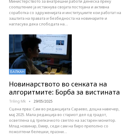
Министерството за внатрешни работи денеска преку
соопштение ја истакнува својата постојана и активна
соработка со здруженијата и институциите кои работат на
заштита на правата и безбедноста на новинарите и
нагласува дека слободата на…
БАЛКАН
Новинарството во сенката на
алгоритмите: Борба за вистината
Triling Mk
29/05/2025
Сцена прва: Сам во редакцијата Сараево, доцна навечер,
мај 2025. Мала редакција во стариот дел од градот,
осветлена од трепкачкото светло на застарен монитор.
Млад новинар, Емир, седи сам на биро преполно со
пожолтени белешки, празни…