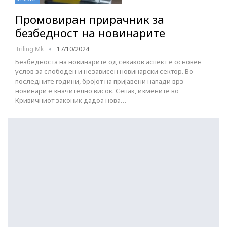
Промовиран прирачник за
безбедност на новинарите
Triling Mk
17/10/2024
Безбедноста на новинарите од секаков аспект е основен
услов за слободен и независен новинарски сектор. Во
последните години, бројот на пријавени напади врз
новинари е значително висок. Сепак, измените во
Кривичниот законик дадоа нова…