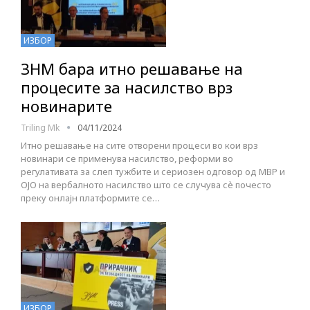
ИЗБОР
ЗНМ бара итно решавање на
процесите за насилство врз
новинарите
Triling Mk
04/11/2024
Итно решавање на сите отворени процеси во кои врз
новинари се применува насилство, реформи во
регулативата за слеп тужбите и сериозен одговор од МВР и
ОЈО на вербалното насилство што се случува сѐ почесто
преку онлајн платформите се…
ИЗБОР