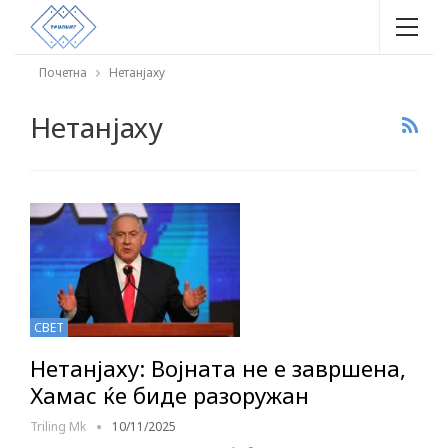
Почетна
Нетанјаху
Нетанјаху
СВЕТ
Нетанјаху: Војната не е завршена,
Хамас ќе биде разоружан
Triling Mk
10/11/2025