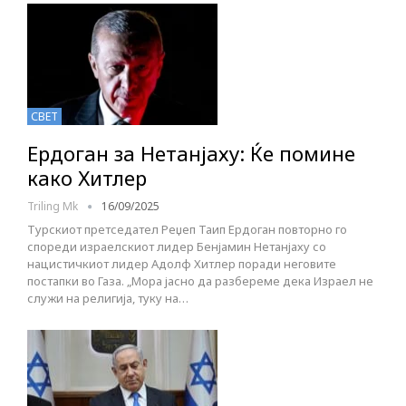
СВЕТ
Ердоган за Нетанјаху: Ќе помине
како Хитлер
Triling Mk
16/09/2025
Турскиот претседател Реџеп Таип Ердоган повторно го
спореди израелскиот лидер Бенјамин Нетанјаху со
нацистичкиот лидер Адолф Хитлер поради неговите
постапки во Газа. „Мора јасно да разбереме дека Израел не
служи на религија, туку на…