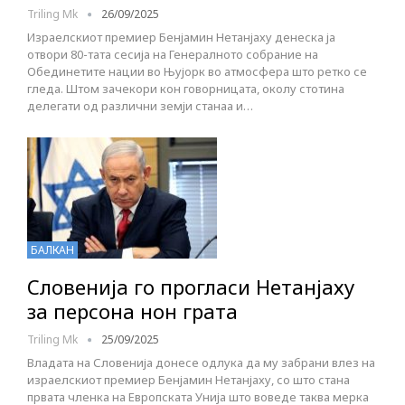
Triling Mk
26/09/2025
Израелскиот премиер Бенјамин Нетанјаху денеска ја
отвори 80-тата сесија на Генералното собрание на
Обединетите нации во Њујорк во атмосфера што ретко се
гледа. Штом зачекори кон говорницата, околу стотина
делегати од различни земји станаа и…
БАЛКАН
Словенија го прогласи Нетанјаху
за персона нон грата
Triling Mk
25/09/2025
Владата на Словенија донесе одлука да му забрани влез на
израелскиот премиер Бенјамин Нетанјаху, со што стана
првата членка на Европската Унија што воведе таква мерка