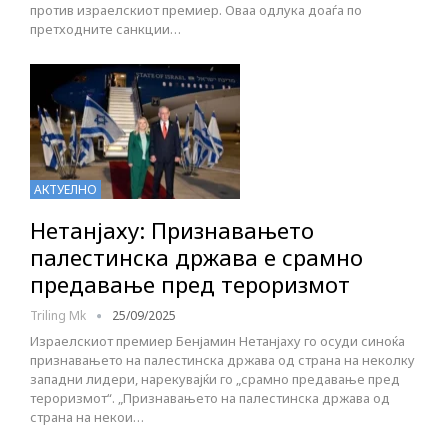
против израелскиот премиер. Оваа одлука доаѓа по
претходните санкции…
АКТУЕЛНО
Нетанјаху: Признавањето
палестинска држава е срамно
предавање пред тероризмот
Triling Mk
25/09/2025
Израелскиот премиер Бенјамин Нетанјаху го осуди синоќа
признавањето на палестинска држава од страна на неколку
западни лидери, нарекувајќи го „срамно предавање пред
тероризмот“. „Признавањето на палестинска држава од
страна на некои…