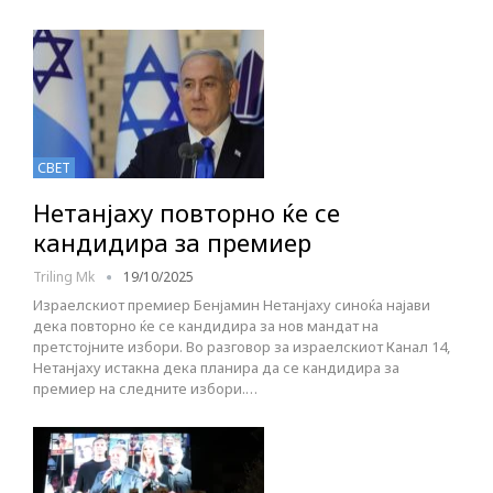
СВЕТ
Нетанјаху повторно ќе се
кандидира за премиер
Triling Mk
19/10/2025
Израелскиот премиер Бенјамин Нетанјаху синоќа најави
дека повторно ќе се кандидира за нов мандат на
претстојните избори. Во разговор за израелскиот Канал 14,
Нетанјаху истакна дека планира да се кандидира за
премиер на следните избори.…