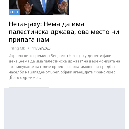
СВЕТ
Нетанјаху: Нема да има
палестинска држава, ова место ни
припаѓа нам
Triling Mk
11/09/2025
Израелскиот премиер Бенјамин Нетанјаху денес изјави
дека „нема да има палестинска држава“ на церемонијата на
потпишување на голем проект за понатамошна изградба на
населби на Западниот Брег, објави агенцијата Франс-прес.
„Ќе го одржиме…
ПОСТАРИ НАПИСИ