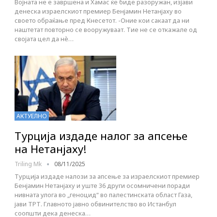
Војната не е завршена и Хамас ќе биде разоружан, изјави
денеска израелскиот премиер Бенјамин Нетанјаху во
своето обраќање пред Кнесетот. -Оние кои сакаат да ни
наштетат повторно се вооружуваат. Тие не се откажале од
својата цел да нè…
АКТУЕЛНО
Турција издаде налог за апсење
на Нетанјаху!
Triling Mk
08/11/2025
Турција издаде налози за апсење за израелскиот премиер
Бенјамин Нетанјаху и уште 36 други осомничени поради
нивната улога во „геноцид“ во палестинската област Газа,
јави ТРТ. Главното јавно обвинителство во Истанбул
соопшти дека денеска…