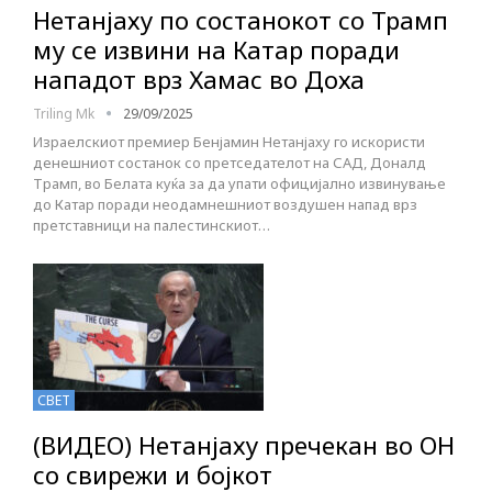
Нетанјаху по состанокот со Трамп
му се извини на Катар поради
нападот врз Хамас во Доха
Triling Mk
29/09/2025
Израелскиот премиер Бенјамин Нетанјаху го искористи
денешниот состанок со претседателот на САД, Доналд
Трамп, во Белата куќа за да упати официјално извинување
до Катар поради неодамнешниот воздушен напад врз
претставници на палестинскиот…
СВЕТ
(ВИДЕО) Нетанјаху пречекан во ОН
со свирежи и бојкот