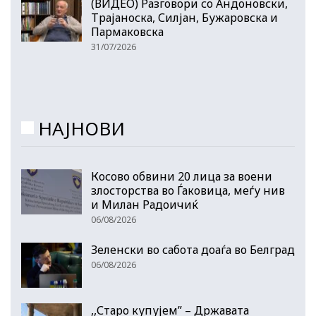
(ВИДЕО) Разговори со Андоновски,
Трајаноска, Силјан, Бужаровска и
Пармаковска
31/07/2026
НАЈНОВИ
Косово обвини 20 лица за воени
злосторства во Ѓаковица, меѓу нив
и Милан Радоичиќ
06/08/2026
Зеленски во сабота доаѓа во Белград
06/08/2026
,,Старо купујем” – Државата