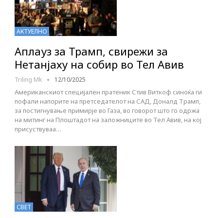
АКТУЕЛНО
Аплауз за Трамп, свирежи за
Нетанјаху на собир во Тел Авив
Triling Mk
12/10/2025
Американскиот специјален пратеник Стив Виткоф синоќа ги
пофали напорите на претседателот на САД, Доналд Трамп,
за постигнување примирје во Газа, во говорот што го одржа
на митинг на Плоштадот на заложниците во Тел Авив, на кој
присуствуваа…
СВЕТ