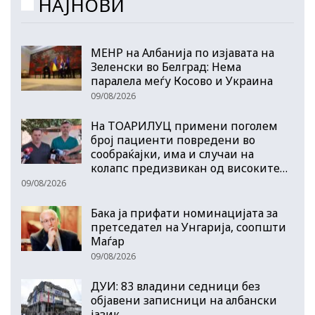
НАЈНОВИ
МЕНР на Албанија по изјавата на
Зеленски во Белград: Нема
паралела меѓу Косово и Украина
09/08/2026
На ТОАРИЛУЦ примени поголем
број пациенти повредени во
сообраќајки, има и случаи на
колапс предизвикан од високите…
09/08/2026
Бака ја прифати номинацијата за
претседател на Унгарија, соопшти
Маѓар
09/08/2026
ДУИ: 83 владини седници без
објавени записници на албански
јазик