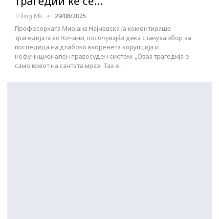
трагедии ќе се…
Triling Mk
29/08/2025
Професорката Мирјана Најчевска ја коментираше
трагедијата во Кочани, посочувајќи дека станува збор за
последица на длабоко вкоренета корупција и
нефункционален правосуден систем. „Оваа трагедија е
само врвот на сантата мраз. Таа е…