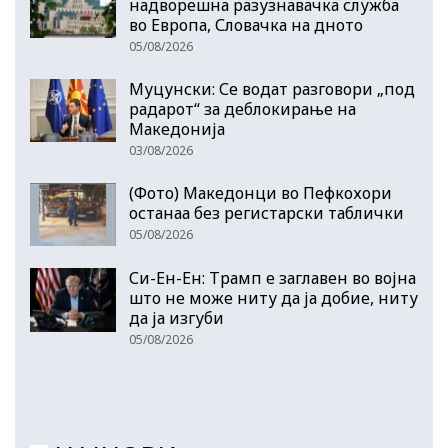
надворешна разузнавачка служба
во Европа, Словачка на дното
05/08/2026
Муцунски: Се водат разговори „под
радарот“ за деблокирање на
Македонија
03/08/2026
(Фото) Македонци во Пефкохори
останаа без регистарски таблички
05/08/2026
Си-Ен-Ен: Трамп е заглавен во војна
што не може ниту да ја добие, ниту
да ја изгуби
05/08/2026