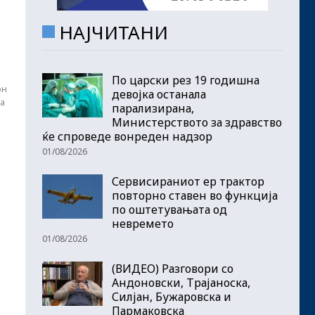
НАЈЧИТАНИ
По царски рез 19 годишна
он
девојка останала
на
парализирана,
Министерството за здравство
ќе спроведе вонреден надзор
01/08/2026
Сервисираниот ер трактор
повторно ставен во функција
по оштетувањата од
невремето
01/08/2026
(ВИДЕО) Разговори со
Андоновски, Трајаноска,
Силјан, Бужаровска и
Пармаковска