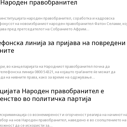
 Народен правобранител
 институцијата народен правобранител, соработка и кадровска
 фокусот на новоизбраниот народен правобранител Фатон Селами, ко
јава пред претседателот на Собранието Африм…
ефонска линија за пријава на повредени
аните
ври, во канцеларијата на Народниот правобранител почна да
лефонска линија 0800 54321, на којашто граѓаните ќе можат да
еда на нивните права, како за време на одржување…
кцијата Народен правобранител е
ленство во политичка партија
искриминација со вознемиреност и огорченост реагира на начинот н
избор на нов Народен правобранител, наведено е во соопштението на
можност да се искористи за…