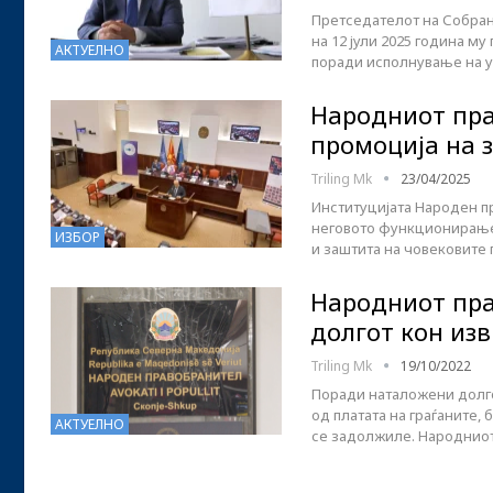
Претседателот на Собран
на 12 јули 2025 година м
АКТУЕЛНО
поради исполнување на ус
Народниот пра
промоција на 
Triling Mk
23/04/2025
Институцијата Народен п
неговото функционирање,
ИЗБОР
и заштита на човековите 
Народниот пра
долгот кон из
Triling Mk
19/10/2022
Поради наталожени долгов
од платата на граѓаните,
АКТУЕЛНО
се задолжиле. Народнио