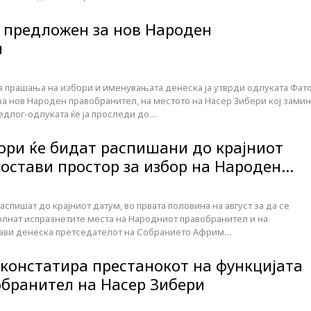
предложен за нов Народен
л
а прашања на избори и именувањата денеска ја утврди одлуката Фат
а нов Народен правобранител, на местото на Насер Зибери кој зами
редлог-одлуката ќе ја проследи до…
ори ќе бидат распишани до крајниот
 остави простор за избор на Народен…
аспишат до крајниот датум, во првата половина на август за да се
полнат испразнетите места на Народниот правобранител и на
јави денеска претседателот на Собранието Африм…
 констатира престанокот на функцијата
бранител на Насер Зибери