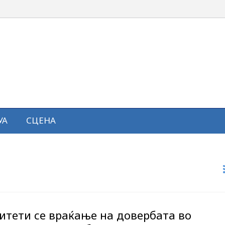
УА
СЦЕНА
итети се враќање на довербата во