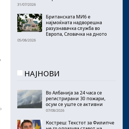
31/07/2026
Британската МИ6 е
најмоќната надворешна
разузнавачка служба во
Европа, Словачка на дното
05/08/2026
а
НАЈНОВИ
Во Албанија за 24 часа се
регистрирани 30 пожари,
осум се уште се активни
о
07/08/2026
Костреш: Текстот за Филипче
не го одразува ставот на