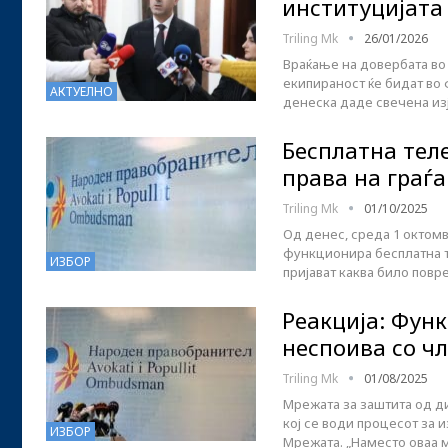
институцијата
Triling Mk
26/01/2026
Враќање на довербата во
екипираност ќе бидат во
АКТУЕЛНО
денеска даде свечена из
Бесплатна тел
права на граѓ
Triling Mk
01/10/2025
Од денес, среда 1 октом
функционира бесплатна те
ИЗБОР
пријават каква било повр
Реакција: Фун
неспоива со ч
Triling Mk
01/08/2025
Мрежата за заштита од д
кој се води процесот за 
ИЗБОР
Мрежата. „Наместо оваа 