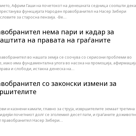
ието, Африм Гаши на почетокот на денешната седница соопшти дека
у престанува функцијата Народен правобранител на Насер Зибери
ловите за старосна пензија. -Ве…
вобранител нема пари и кадар за
заштита на правата на граѓаните
равобранител во нашата земја се соочува со сериозни проблеми во
 иако има фундаментална улога во насока на промоција, афирмациј
права и слободи, истакна денеска на…
вобранител со законски измени за
вршителите
и и казнени камати, главно за струја, извршителите земаат третина
 бидејќи почетниот долг се зголемил десет пати, и граѓаните доживотн
т правобранител Насер Зибери…