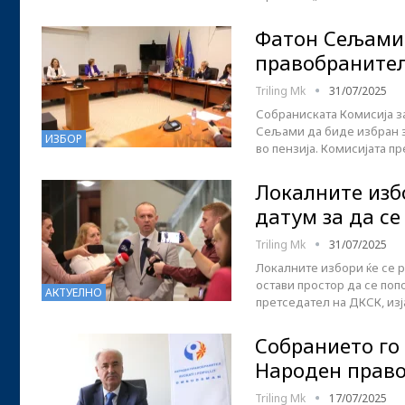
Фатон Сељами 
правобраните
Triling Mk
31/07/2025
Собраниската Комисија з
Сељами да биде избран з
ИЗБОР
во пензија. Комисијата п
Локалните изб
датум за да се
Triling Mk
31/07/2025
Локалните избори ќе се р
остави простор да се по
АКТУЕЛНО
претседател на ДКСК, из
Собранието го
Народен право
Triling Mk
17/07/2025