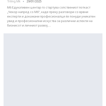
Triling Mk
29/01/2025
М6 Едукативен центар го стартува сопствениот поткаст
„Чекор напред со М6“, каде преку разговори со врвни
експерти и докажани професионалци ќе понуди уникатен
увид и професионални искуства за различни аспекти на
бизнисот и личниот развој.…