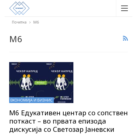
Почетна
М6
М6
ЕКОНОМИЈА И БИЗНИС
М6 Едукативен центар со сопствен
поткаст – во првата епизода
дискусија со Светозар Јаневски