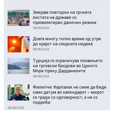
Земјава повторно на грчката
листата на држави со
привилегиран даночен режим
08/08/2026
Доаѓа многу топло време од утре
до крајот на следната недела
08/08/2026
Турција го ограничува пловењето
на трговски бродови во Црното
Море преку Дарданелите
08/08/2026
Филипче: Карпалак не смее да биде
само датум во календарот – мирот
се гради со одговорност, а не со
поделби
08/08/2026