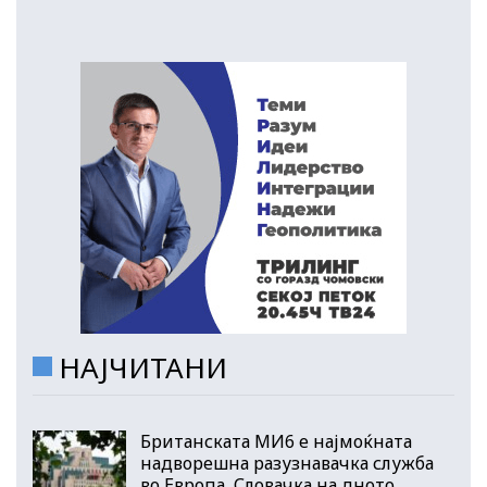
НАЈЧИТАНИ
Британската МИ6 е најмоќната
надворешна разузнавачка служба
во Европа, Словачка на дното