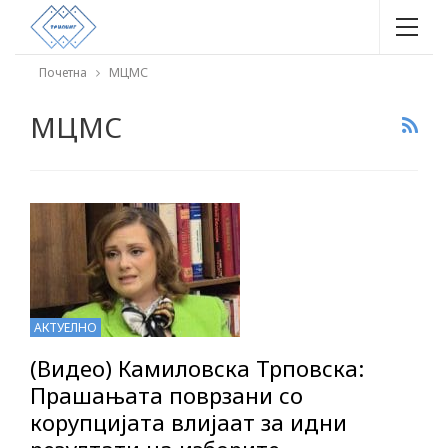
Почетна
МЦМС
МЦМС
АКТУЕЛНО
(Видео) Камиловска Трповска:
Прашањата поврзани со
корупцијата влијаат за идни