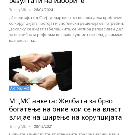
резултати на изборите
Triling Mk
26/04/2024
„Извештајот од Стејт департментот покажа дека проблеми
со корупцијата постојат и системски решенија се потребни.
Доколку се видат забелешките, се нотира репресивен дел,
за потребната реформа во правосудниот систем, да имаме
казнивост на…
АКТУЕЛНО
МЦМС анкета: Желбата за брзо
богатење на оние кои се на власт
влијае на ширење на корупцијата
Triling Mk
08/12/2021
Судиите, министрите, пратениците, градоначалниците и