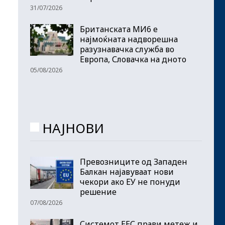
31/07/2026
Британската МИ6 е
најмоќната надворешна
разузнавачка служба во
Европа, Словачка на дното
05/08/2026
НАЈНОВИ
Превозниците од Западен
Балкан најавуваат нови
чекори ако ЕУ не понуди
решение
07/08/2026
Системот ЕЕС прави метеж и