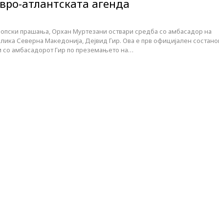
евро-атлантската агенда
опски прашања, Орхан Муртезани оствари средба со амбасадор на
блика Северна Македонија, Дејвид Гир. Ова е прв официјален состано
и со амбасадорот Гир по преземањето на…