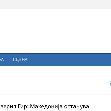
УА
СЦЕНА
уверил Гир: Македонија останува