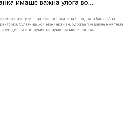
анка имаше важна улога во…
виенски институт, вицегувернерката на Народната банка, Ана
ректорка, Султанија Бојчева-Терзијан, одржаа предавање на тема
ставен дел од инструментариумот на монетарната…