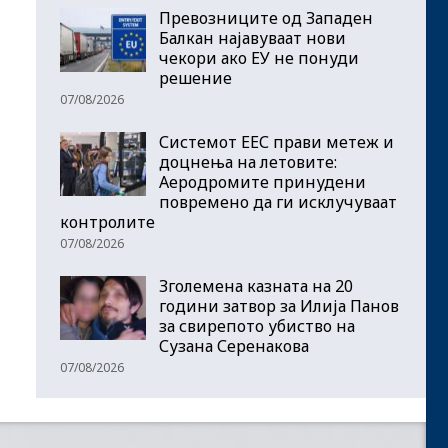
Превозниците од Западен
Балкан најавуваат нови
чекори ако ЕУ не понуди
решение
07/08/2026
Системот ЕЕС прави метеж и
доцнења на летовите:
Аеродромите принудени
повремено да ги исклучуваат
контролите
07/08/2026
Зголемена казната на 20
години затвор за Илија Панов
за свирепото убиство на
Сузана Серенакова
07/08/2026