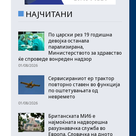
НАЈЧИТАНИ
По царски рез 19 годишна
девојка останала
парализирана,
Министерството за здравство
ќе спроведе вонреден надзор
01/08/2026
Сервисираниот ер трактор
повторно ставен во функција
по оштетувањата од
невремето
01/08/2026
Британската МИ6 е
најмоќната надворешна
разузнавачка служба во
Европа, Словачка на дното