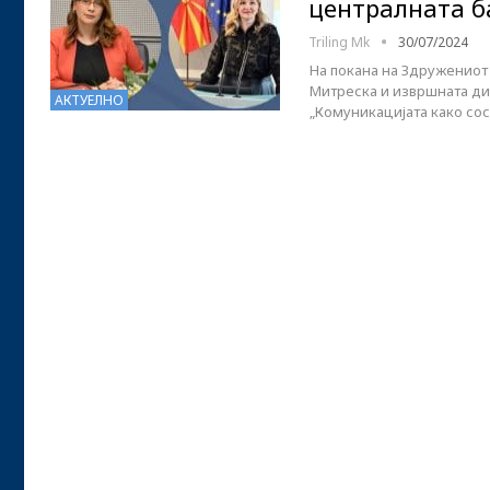
централната б
Triling Mk
30/07/2024
На покана на Здружениот 
Митреска и извршната ди
АКТУЕЛНО
„Комуникацијата како со