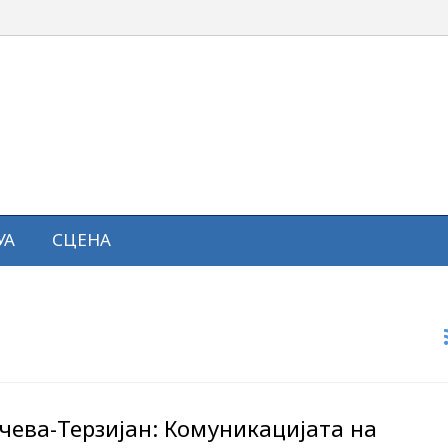
УА
СЦЕНА
чева-Терзијан: Комуникацијата на