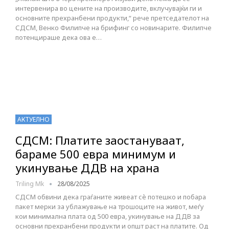
интервенира во цените на производите, вклучувајќи ги и
основните прехранбени продукти,“ рече претседателот на
СДСМ, Венко Филипче на брифинг со новинарите. Филипче
потенцираше дека ова е…
АКТУЕЛНО
СДСМ: Платите заостануваат,
бараме 500 евра минимум и
укинување ДДВ на храна
Triling Mk
28/08/2025
СДСМ обвини дека граѓаните живеат сè потешко и побара
пакет мерки за ублажување на трошоците на живот, меѓу
кои минимална плата од 500 евра, укинување на ДДВ за
основни прехранбени продукти и општ раст на платите. Од