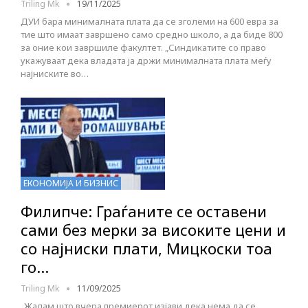
Triling Mk
19/11/2025
ДУИ бара минималната плата да се зголеми на 600 евра за
тие што имаат завршено само средно школо, а да биде 800
за оние кои завршиле факултет. „Синдикатите со право
укажуваат дека владата ја држи минималната плата меѓу
најниските во…
ЕКОНОМИЈА И БИЗНИС
Филипче: Граѓаните се оставени
сами без мерки за високите цени и
со најниски плати, Мицкоски тоа
го…
Triling Mk
11/09/2025
„Жалам што вчера премиерот изјави дека нема да се