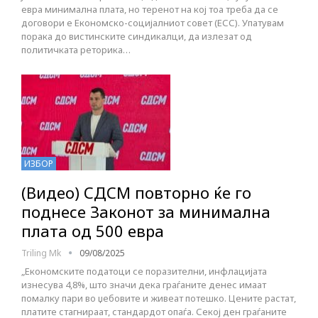
евра минимална плата, но теренот на кој тоа треба да се
договори е Економско-социјалниот совет (ЕСС). Упатувам
порака до вистинските синдикалци, да излезат од
политичката реторика…
ИЗБОР
(Видео) СДСМ повторно ќе го
поднесе Законот за минимална
плата од 500 евра
Triling Mk
09/08/2025
„Економските податоци се поразителни, инфлацијата
изнесува 4,8%, што значи дека граѓаните денес имаат
помалку пари во џебовите и живеат потешко. Цените растат,
платите стагнираат, стандардот опаѓа. Секој ден граѓаните