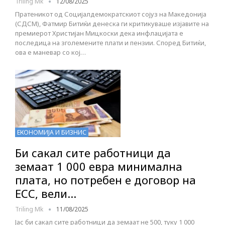
Triling Mk
12/08/2025
Пратеникот од Социјалдемократскиот сојуз на Македонија
(СДСМ), Фатмир Битиќи денеска ги критикуваше изјавите на
премиерот Христијан Мицкоски дека инфлацијата е
последица на зголемените плати и пензии. Според Битиќи,
ова е маневар со кој…
ЕКОНОМИЈА И БИЗНИС
Би сакал сите работници да
земаат 1 000 евра минимална
плата, но потребен е договор на
ЕСС, вели…
Triling Mk
11/08/2025
Јас би сакал сите работници да земаат не 500, туку 1 000