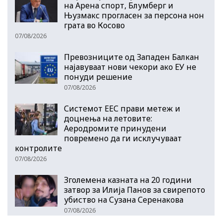
на Арена спорт, Блумберг и
Њузмакс прогласен за персона нон
грата во Косово
07/08/2026
Превозниците од Западен Балкан
најавуваат нови чекори ако ЕУ не
понуди решение
07/08/2026
Системот ЕЕС прави метеж и
доцнења на летовите:
Аеродромите принудени
повремено да ги исклучуваат
контролите
07/08/2026
Зголемена казната на 20 години
затвор за Илија Панов за свирепото
убиство на Сузана Серенакова
07/08/2026