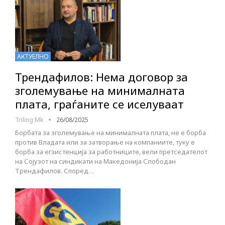
АКТУЕЛНО
Трендафилов: Нема договор за
зголемување на минималната
плата, граѓаните се иселуваат
Triling Mk
26/08/2025
Борбата за зголемување на минималната плата, не е борба
против Владата или за затворање на компаниите, туку е
борба за егзистенција за работниците, вели претседателот
на Сојузот на синдикати на Македонија Слободан
Трендафилов. Според…