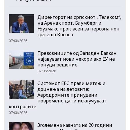
Директорот на српскиот „Телеком“,
на Арена спорт, Блумберг и
Њузмакс прогласен за персона нон
грата во Косово
07/08/2026
Превозниците од Западен Балкан
најавуваат нови чекори ако ЕУ не
понуди решение
07/08/2026
Системот ЕЕС прави метеж и
доцнења на летовите:
Аеродромите принудени
повремено да ги исклучуваат
контролите
07/08/2026
Зголемена казната на 20 години