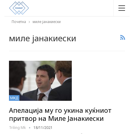
Почетна
миле јанакиески
миле јанакиески
МКД
Апелација му го укина куќниот
притвор на Миле Јанакиески
Triling Mk
18/11/2021