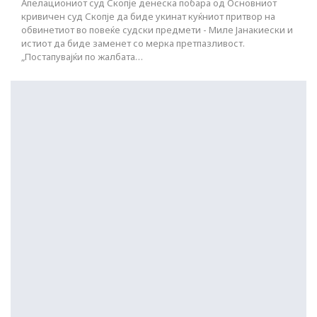
Апелациониот суд Скопје денеска побара од Основниот
кривичен суд Скопје да биде укинат куќниот притвор на
обвинетиот во повеќе судски предмети - Миле Јанакиески и
истиот да биде заменет со мерка претпазливост.
„Постапувајќи по жалбата…