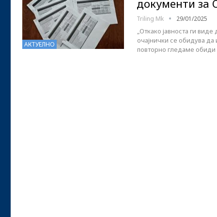
документи за 
Triling Mk
29/01/2025
„Откако јавноста ги вид
очајнички се обидува да 
АКТУЕЛНО
повторно гледаме обиди 