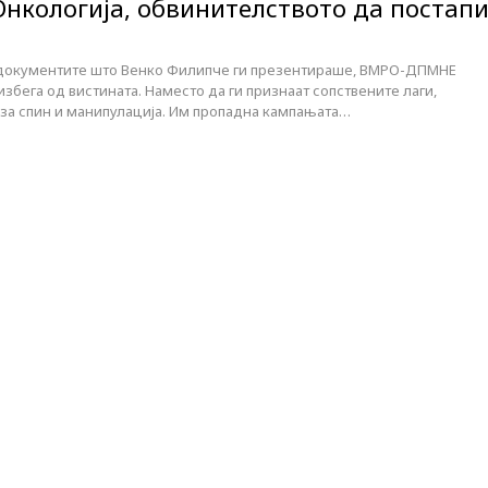
Онкологија, обвинителството да постап
е документите што Венко Филипче ги презентираше, ВМРО-ДПМНЕ
избега од вистината. Наместо да ги признаат сопствените лаги,
за спин и манипулација. Им пропадна кампањата…