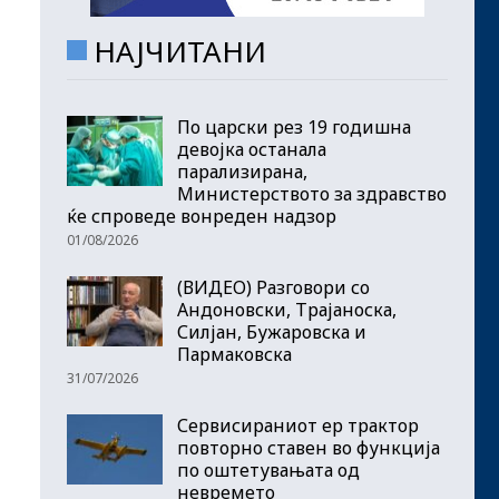
НАЈЧИТАНИ
По царски рез 19 годишна
девојка останала
парализирана,
Министерството за здравство
ќе спроведе вонреден надзор
01/08/2026
(ВИДЕО) Разговори со
Андоновски, Трајаноска,
Силјан, Бужаровска и
Пармаковска
31/07/2026
Сервисираниот ер трактор
повторно ставен во функција
по оштетувањата од
невремето