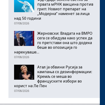
првата мРНК вакцина против
грип: Новиот препарат на
„Модерна“ наменет за лица
над 50 години
07/08/2026
Жерновски: Владата на ВМРО
сега се обидува како успех да
го претстави она што додека
беше во опозиција го
нарекуваше…
07/08/2026
Атал ја обвини Русија за
кампања со дезинформации:
Кремљ се меша во
француските избори во
корист на Ле Пен
07/08/2026