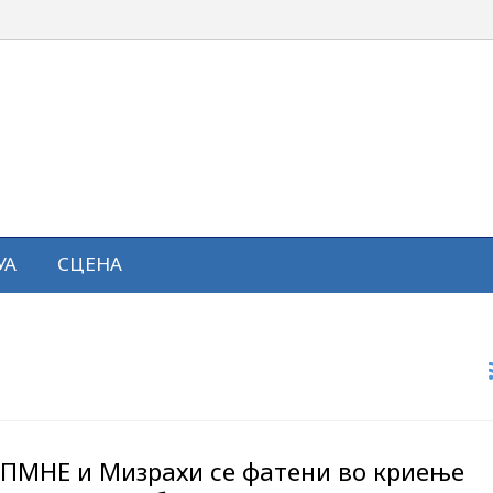
УА
СЦЕНА
ПМНЕ и Мизрахи се фатени во криење