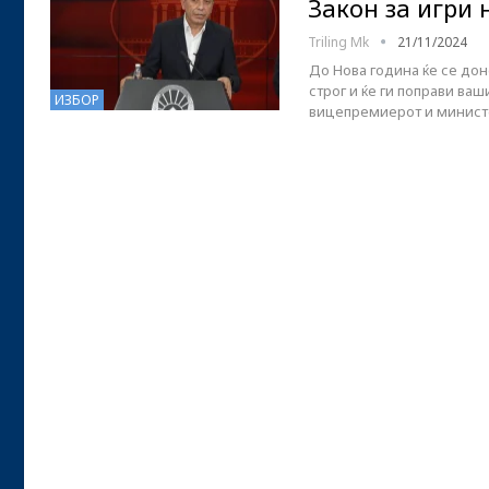
Закон за игри 
Triling Mk
21/11/2024
До Нова година ќе се дон
строг и ќе ги поправи ва
ИЗБОР
вицепремиерот и минист