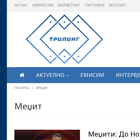
ЗА НАС
ИМПРЕСУМ
МАРКЕТИНГ
ПАРТНЕРИ
КОНТАКТ
АКТУЕЛНО
ЕМИСИИ
ИНТЕРВЈ
Почетна
Меџит
Меџит
Меџити: До Нов