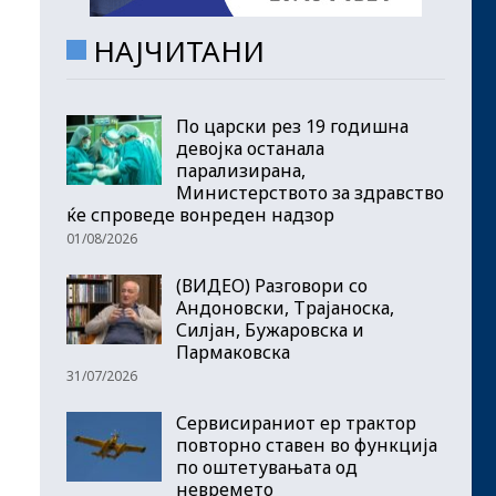
НАЈЧИТАНИ
По царски рез 19 годишна
девојка останала
парализирана,
Министерството за здравство
ќе спроведе вонреден надзор
01/08/2026
(ВИДЕО) Разговори со
Андоновски, Трајаноска,
Силјан, Бужаровска и
Пармаковска
31/07/2026
Сервисираниот ер трактор
повторно ставен во функција
по оштетувањата од
невремето