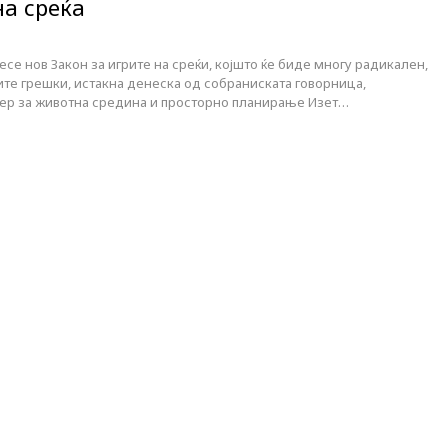
на среќа
есе нов Закон за игрите на среќи, којшто ќе биде многу радикален,
шите грешки, истакна денеска од собраниската говорница,
ер за животна средина и просторно планирање Изет…