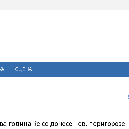
УА
СЦЕНА
а година ќе се донесе нов, поригорозен