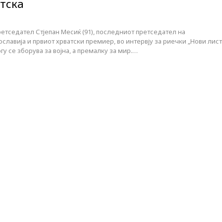
атска
етседател Стјепан Месиќ (91), последниот претседател на
ославија и првиот хрватски премиер, во интервју за риечки „Нови лист
у се зборува за војна, а премалку за мир.…