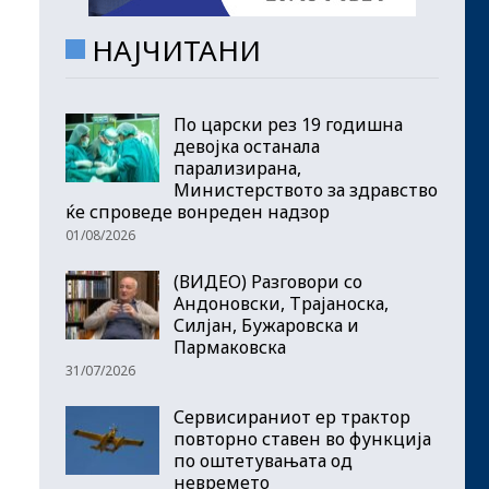
НАЈЧИТАНИ
По царски рез 19 годишна
девојка останала
парализирана,
Министерството за здравство
ќе спроведе вонреден надзор
01/08/2026
(ВИДЕО) Разговори со
Андоновски, Трајаноска,
Силјан, Бужаровска и
Пармаковска
31/07/2026
Сервисираниот ер трактор
повторно ставен во функција
по оштетувањата од
невремето