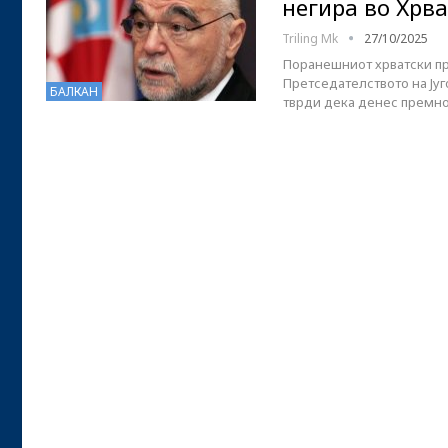
негира во Хрв
Triling Mk
27/10/2025
Поранешниот хрватски пр
Претседателството на Југ
БАЛКАН
тврди дека денес премног