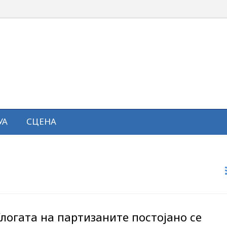
УА
СЦЕНА
логата на партизаните постојано се