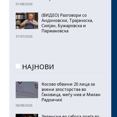
01/08/2026
(ВИДЕО) Разговори со
Андоновски, Трајаноска,
Силјан, Бужаровска и
Пармаковска
31/07/2026
НАЈНОВИ
Косово обвини 20 лица за
воени злосторства во
Ѓаковица, меѓу нив и Милан
Радоичиќ
06/08/2026
Зеленски во сабота доаѓа во