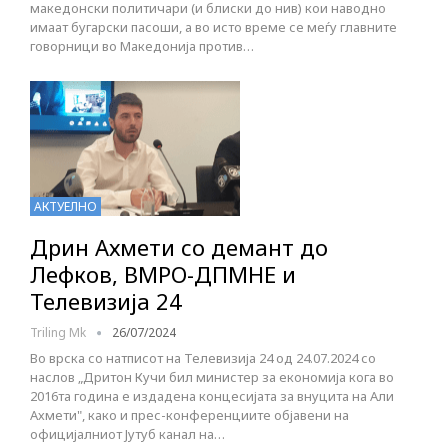
македонски политичари (и блиски до нив) кои наводно
имаат бугарски пасоши, а во исто време се меѓу главните
говорници во Македонија против…
АКТУЕЛНО
Дрин Ахмети со демант до
Лефков, ВМРО-ДПМНЕ и
Телевизија 24
Triling Mk
26/07/2024
Во врска со натписот на Телевизија 24 од 24.07.2024 со
наслов „Дритон Кучи бил министер за економија кога во
2016та година е издадена концесијата за внуцита на Али
Ахмети", како и прес-конференциите објавени на
официјалниот Јутуб канал на…