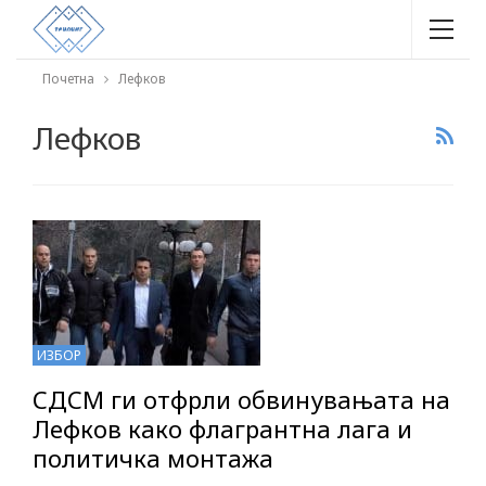
Почетна
Лефков
Лефков
ИЗБОР
СДСМ ги отфрли обвинувањата на
Лефков како флагрантна лага и
политичка монтажа