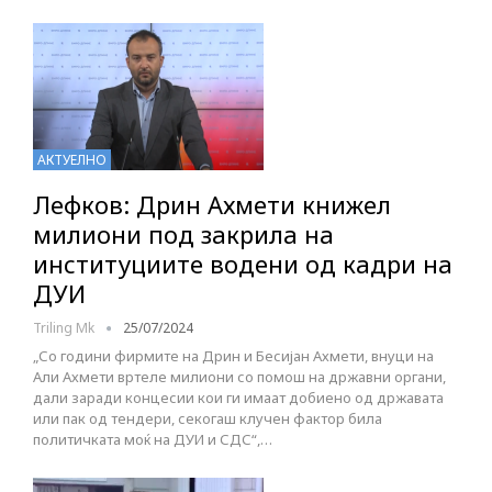
АКТУЕЛНО
Лефков: Дрин Ахмети книжел
милиони под закрила на
институциите водени од кадри на
ДУИ
Triling Mk
25/07/2024
„Со години фирмите на Дрин и Бесијан Ахмети, внуци на
Али Ахмети вртеле милиони со помош на државни органи,
дали заради концесии кои ги имаат добиено од државата
или пак од тендери, секогаш клучен фактор била
политичката моќ на ДУИ и СДС“,…