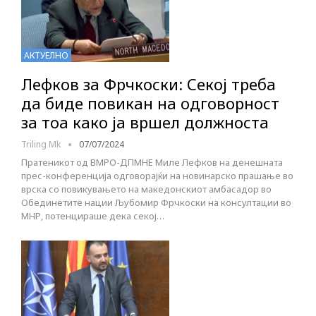
АКТУЕЛНО
Лефков за Фрчкоски: Секој треба
да биде повикан на одговорност
за тоа како ја вршел должноста
Triling Mk
07/07/2024
Пратеникот од ВМРО-ДПМНЕ Миле Лефков на денешната
прес-конференција одговорајќи на новинарско прашање во
врска со повикувањето на македонскиот амбасадор во
Обединетите нации Љубомир Фрчкоски на консултации во
МНР, потенцираше дека секој…