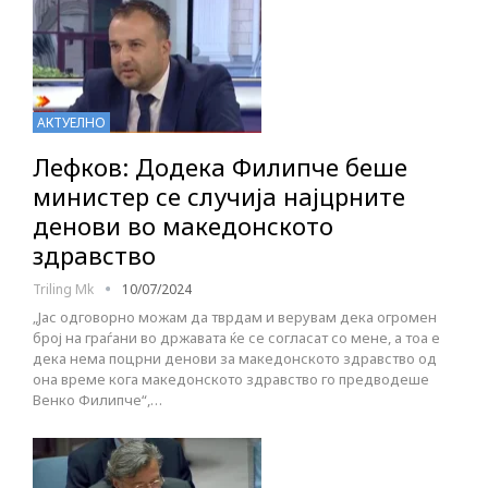
АКТУЕЛНО
Лефков: Додека Филипче беше
министер се случија најцрните
денови во македонското
здравство
Triling Mk
10/07/2024
„Јас одговорно можам да тврдам и верувам дека огромен
број на граѓани во државата ќе се согласат со мене, а тоа е
дека нема поцрни денови за македонското здравство од
она време кога македонското здравство го предводеше
Венко Филипче“,…