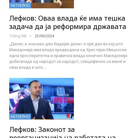
АКТУЕЛНО
Лефков: Оваа влада ќе има тешка
задача да ја реформира државата
Triling Mk
25/06/2024
„Денес е значаен ден бидејќи денес е прв ден во кој што
Македонија има влада предводена од Христијан Мицкоски
една просперитетна и правична влада конечно Македонија
доби влада од народот за народот, специфично за мене и
оваа влада е што…
АКТУЕЛНО
Лефков: Законот за
реорганизација на работата на