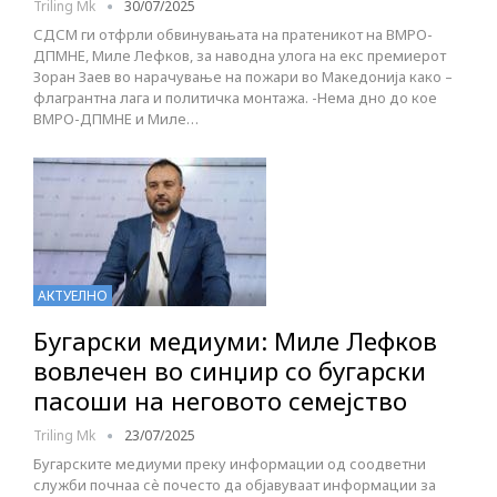
Triling Mk
30/07/2025
СДСМ ги отфрли обвинувањата на пратеникот на ВМРО-
ДПМНЕ, Миле Лефков, за наводна улога на екс премиерот
Зоран Заев во нарачување на пожари во Македонија како –
флагрантна лага и политичка монтажа. -Нема дно до кое
ВМРО-ДПМНЕ и Миле…
АКТУЕЛНО
Бугарски медиуми: Миле Лефков
вовлечен во синџир со бугарски
пасоши на неговото семејство
Triling Mk
23/07/2025
Бугарските медиуми преку информации од соодветни
служби почнаа сѐ почесто да објавуваат информации за