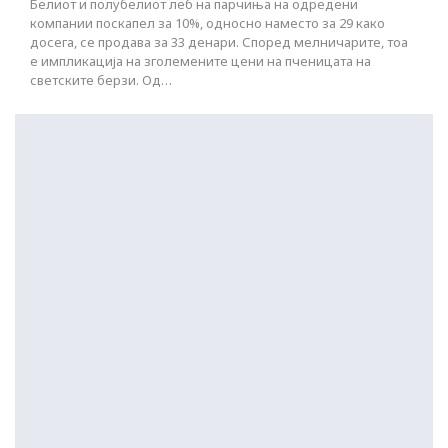
Белиот и полубелиот леб на парчиња на одредени
компании поскапел за 10%, односно наместо за 29 како
досега, се продава за 33 денари. Според мелничарите, тоа
е импликација на зголемените цени на пченицата на
светските берзи. Од…