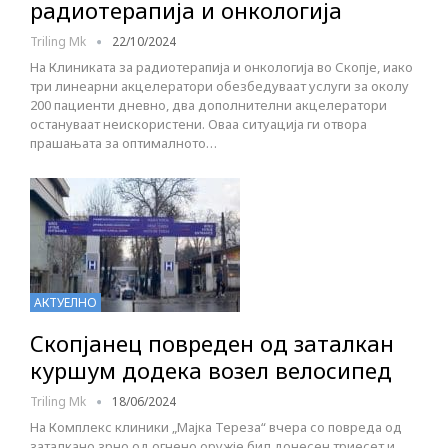
радиотерапија и онкологија
Triling Mk
22/10/2024
На Клиниката за радиотерапија и онкологија во Скопје, иако
три линеарни акцелератори обезбедуваат услуги за околу
200 пациенти дневно, два дополнителни акцелератори
остануваат неискористени. Оваа ситуација ги отвора
прашањата за оптималното…
АКТУЕЛНО
Скопјанец повреден од заталкан
куршум додека возел велосипед
Triling Mk
18/06/2024
На Комплекс клиники „Мајка Тереза“ вчера со повреда од
заталкано зрно од огнено оружје бил донесен триесет и