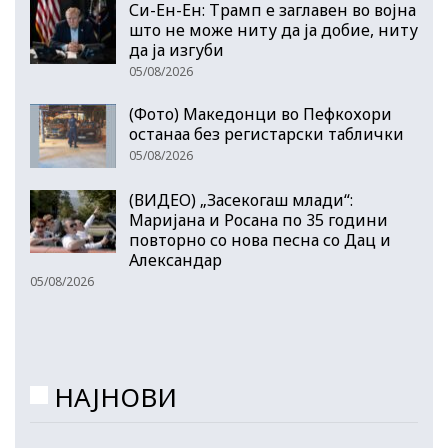
Си-Ен-Ен: Трамп е заглавен во војна
што не може ниту да ја добие, ниту
да ја изгуби
05/08/2026
(Фото) Македонци во Пефкохори
останаа без регистарски таблички
05/08/2026
(ВИДЕО) „Засекогаш млади“:
Маријана и Росана по 35 години
повторно со нова песна со Дац и
Александар
05/08/2026
НАЈНОВИ