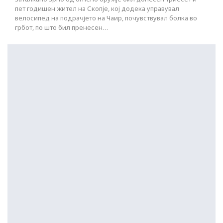
пет годишен жител на Скопје, кој додека управувал
велосипед на подрачјето на Чаир, почувствувал болка во
грбот, по што бил пренесен…