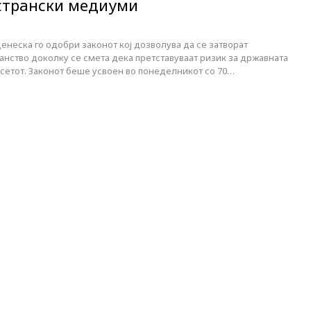
странски медиуми
неска го одобри законот кој дозволува да се затворат
нство доколку се смета дека претставуваат ризик за државната
сетот. Законот беше усвоен во понеделникот со 70…