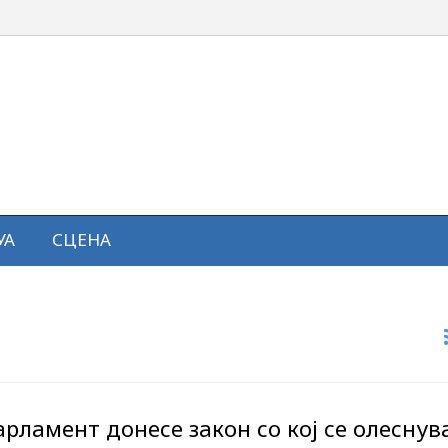
УА
СЦЕНА
рламент донесе закон со кој се олеснув