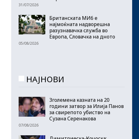
31/07/2026
Британската МИ6 е
најмоќната надворешна
разузнавачка служба во
Европа, Словачка на дното
05/08/2026
НАЈНОВИ
Зголемена казната на 20
години затвор за Илија Панов
за свирепото убиство на
Сузана Серенакова
07/08/2026
Димитриеска-Кочоска: