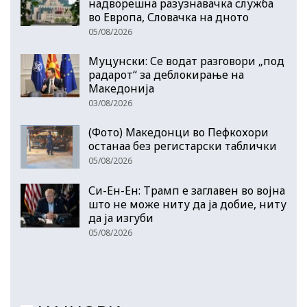
надворешна разузнавачка служба
во Европа, Словачка на дното
05/08/2026
Муцунски: Се водат разговори „под
радарот“ за деблокирање на
Македонија
03/08/2026
(Фото) Македонци во Пефкохори
останаа без регистарски таблички
05/08/2026
Си-Ен-Ен: Трамп е заглавен во војна
што не може ниту да ја добие, ниту
да ја изгуби
05/08/2026