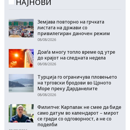
НАЈНОВИ
Земјава повторно на грчката
листата на држави со
привилегиран даночен режим
08/08/2026
Доаѓа многу топло време од утре
до крајот на следната недела
08/08/2026
Турција го ограничува пловењето
на трговски бродови во Црното
Море преку Дарданелите
08/08/2026
Филипче: Карпалак не смее да биде
само датум во календарот – мирот
се гради со одговорност, а не со
поделби