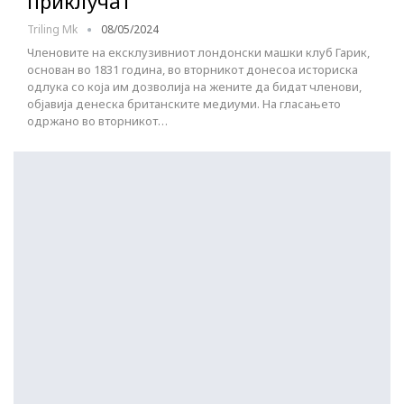
приклучат
Triling Mk
08/05/2024
Членовите на ексклузивниот лондонски машки клуб Гарик,
основан во 1831 година, во вторникот донесоа историска
одлука со која им дозволија на жените да бидат членови,
објавија денеска британските медиуми. На гласањето
одржано во вторникот…