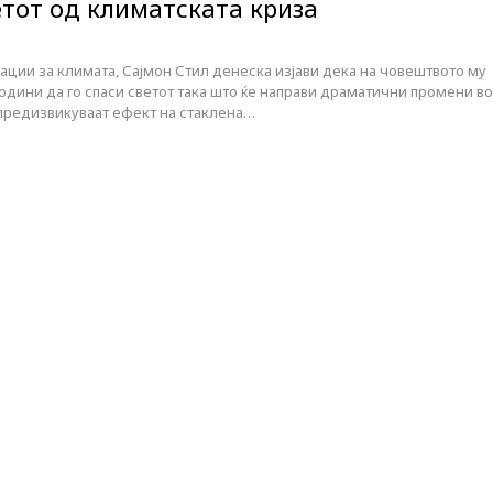
етот од климатската криза
ции за климата, Сајмон Стил денеска изјави дека на човештвото му
одини да го спаси светот така што ќе направи драматични промени во
предизвикуваат ефект на стаклена…