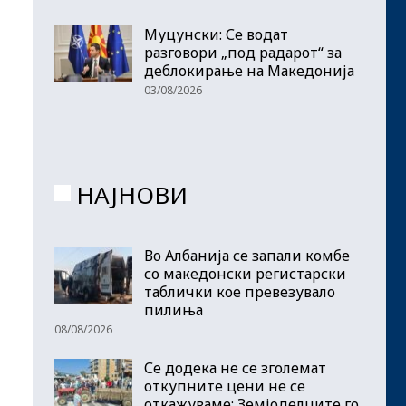
Муцунски: Се водат
разговори „под радарот“ за
деблокирање на Македонија
03/08/2026
НАЈНОВИ
Во Албанија се запали комбе
со македонски регистарски
таблички кое превезувало
пилиња
08/08/2026
Се додека не се зголемат
откупните цени не се
откажуваме: Земјоделците го