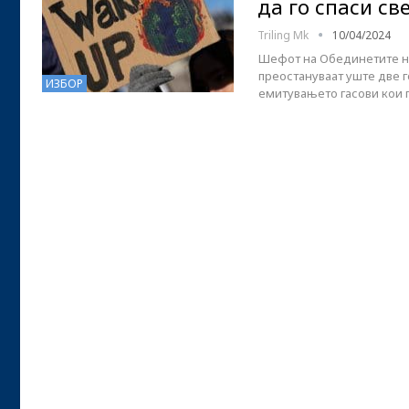
да го спаси св
Triling Mk
10/04/2024
Шефот на Обединетите на
преостануваат уште две г
ИЗБОР
емитувањето гасови кои 