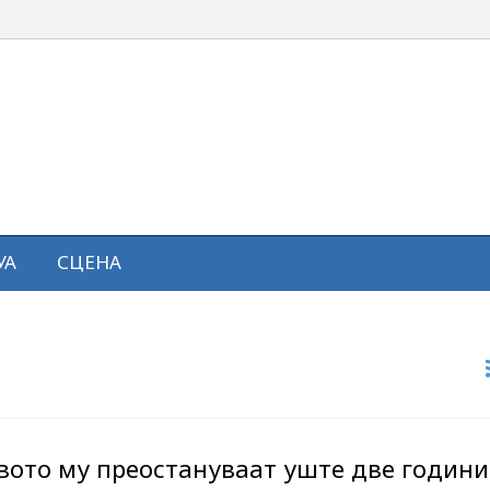
УА
СЦЕНА
вото му преостануваат уште две години