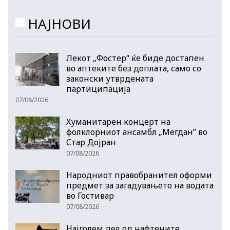
НАЈНОВИ
Лекот „Фостер“ ќе биде достапен
во аптеките без доплата, само со
законски утврдената
партиципација
07/08/2026
Хуманитарен концерт на
фолклорниот ансамбл „Мегдан” во
Стар Дојран
07/08/2026
Народниот правобранител оформи
предмет за загадувањето на водата
во Гостивар
07/08/2026
Најголем дел од нафтените