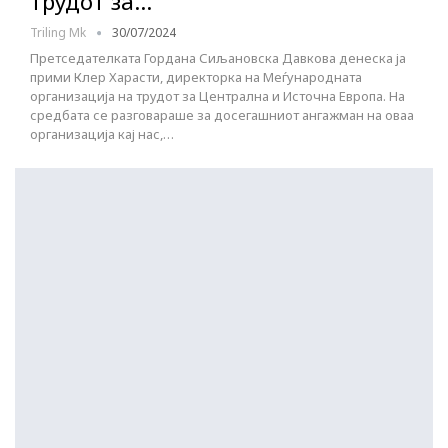
трудот за…
Triling Mk
30/07/2024
Претседателката Гордана Сиљановска Давкова денеска ја
прими Клер Харасти, директорка на Меѓународната
организација на трудот за Централна и Источна Европа. На
средбата се разговараше за досегашниот ангажман на оваа
организација кај нас,…