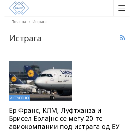
Почетна
Истрага
Истрага
АКТУЕЛНО
Ер Франс, КЛМ, Луфтханза и
Брисел Ерлајнс се меѓу 20-те
авиокомпании под истрага од ЕУ