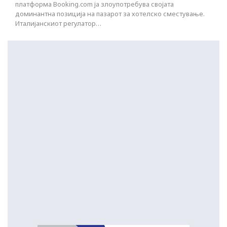
платформа Booking.com ја злоупотребува својата
доминантна позиција на пазарот за хотелско сместување.
Италијанскиот регулатор…