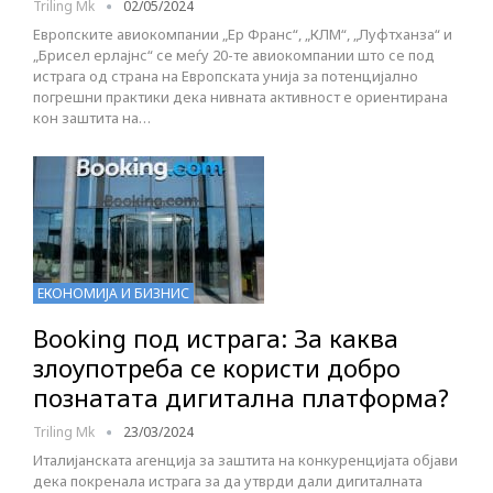
Triling Mk
02/05/2024
Европските авиокомпании „Ер Франс“, „КЛМ“, „Луфтханза“ и
„Брисел ерлајнс“ се меѓу 20-те авиокомпании што се под
истрага од страна на Европската унија за потенцијално
погрешни практики дека нивната активност е ориентирана
кон заштита на…
ЕКОНОМИЈА И БИЗНИС
Booking под истрага: За каква
злоупотреба се користи добро
познатата дигитална платформа?
Triling Mk
23/03/2024
Италијанската агенција за заштита на конкуренцијата објави
дека покренала истрага за да утврди дали дигиталната