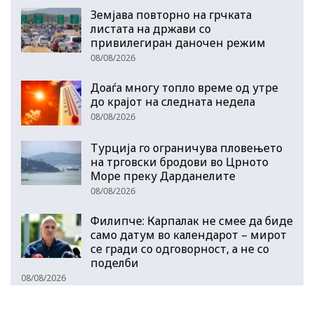
Земјава повторно на грчката
листата на држави со
привилегиран даночен режим
08/08/2026
Доаѓа многу топло време од утре
до крајот на следната недела
08/08/2026
Турција го ограничува пловењето
на трговски бродови во Црното
Море преку Дарданелите
08/08/2026
Филипче: Карпалак не смее да биде
само датум во календарот – мирот
се гради со одговорност, а не со
поделби
08/08/2026