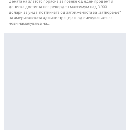
Цената на златото порасна за повеќе од еден процент и
денеска достигна нов рекорден максимум над 3.900
долари за унца, поттикната од загриженоста за „затворање“
на американската администрација и од очекувањата за
нови намалувања на…