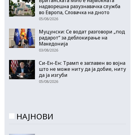
Британската МИ6 е најмоќната
надворешна разузнавачка служба
во Европа, Словачка на дното
05/08/2026
Муцунски: Се водат разговори „под
радарот“ за деблокирање на
Македонија
03/08/2026
Си-Ен-Ен: Трамп е заглавен во војна
што не може ниту да ја добие, ниту
да ја изгуби
05/08/2026
НАЈНОВИ