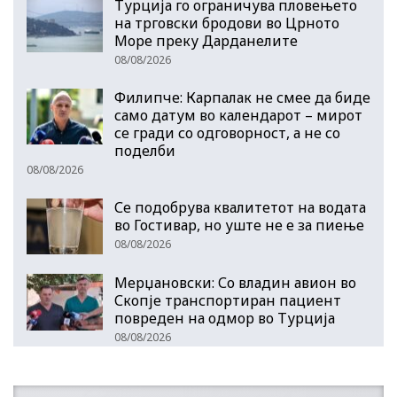
Турција го ограничува пловењето
на трговски бродови во Црното
Море преку Дарданелите
08/08/2026
Филипче: Карпалак не смее да биде
само датум во календарот – мирот
се гради со одговорност, а не со
поделби
08/08/2026
Се подобрува квалитетот на водата
во Гостивар, но уште не е за пиење
08/08/2026
Мерџановски: Со владин авион во
Скопје транспортиран пациент
повреден на одмор во Турција
08/08/2026