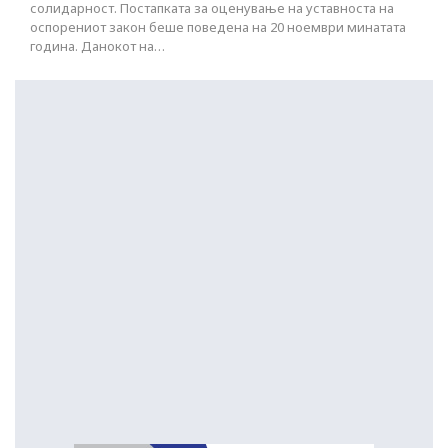
солидарност. Постапката за оценување на уставноста на
оспорениот закон беше поведена на 20 ноември минатата
година. Данокот на…