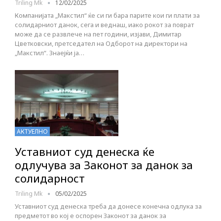
Triling Mk
12/02/2025
Компанијата „Макстил“ ќе си ги бара парите кои ги плати за
солидарниот данок, сега и веднаш, иако рокот за поврат
може да се развлече на пет години, изјави, Димитар
Цветковски, претседател на Одборот на директори на
„Макстил“. Знаејќи ја…
АКТУЕЛНО
Уставниот суд денеска ќе
одлучува за Законот за данок за
солидарност
Triling Mk
05/02/2025
Уставниот суд денеска треба да донесе конечна одлука за
предметот во кој е оспорен Законот за данок за