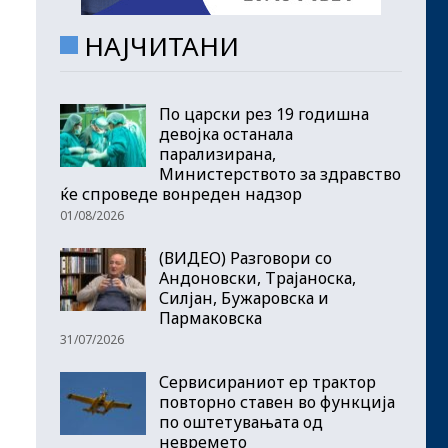
НАЈЧИТАНИ
По царски рез 19 годишна
девојка останала
парализирана,
Министерството за здравство
ќе спроведе вонреден надзор
01/08/2026
(ВИДЕО) Разговори со
Андоновски, Трајаноска,
Силјан, Бужаровска и
Пармаковска
31/07/2026
Сервисираниот ер трактор
повторно ставен во функција
по оштетувањата од
невремето