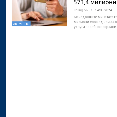
573,4 милиони
Triling Mk
14/05/2024
Македонците минатата го
милиони евра од кои 34 о
АКТУЕЛНО
услуги посебно поврзани