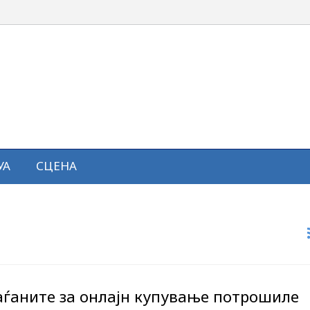
УА
СЦЕНА
аѓаните за онлајн купување потрошиле