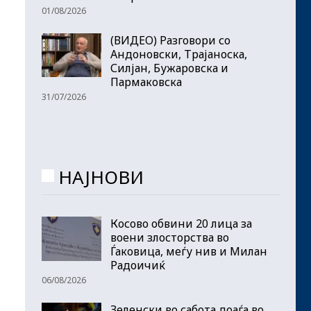
01/08/2026
(ВИДЕО) Разговори со
Андоновски, Трајаноска,
Силјан, Бужаровска и
Пармаковска
31/07/2026
НАЈНОВИ
Косово обвини 20 лица за
воени злосторства во
Ѓаковица, меѓу нив и Милан
Радоичиќ
06/08/2026
Зеленски во сабота доаѓа во