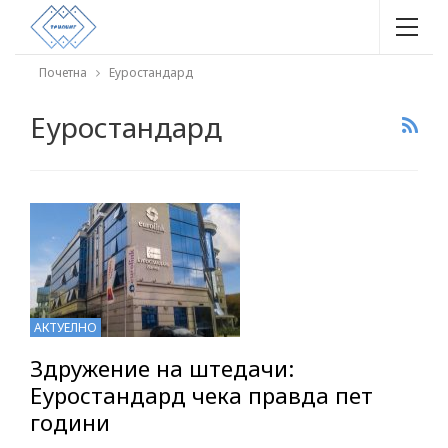
Почетна
Еуростандард
Еуростандард
АКТУЕЛНО
Здружение на штедачи:
Еуростандард чека правда пет
години