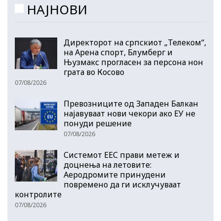
НАЈНОВИ
Директорот на српскиот „Телеком“,
на Арена спорт, Блумберг и
Њузмакс прогласен за персона нон
грата во Косово
07/08/2026
Превозниците од Западен Балкан
најавуваат нови чекори ако ЕУ не
понуди решение
07/08/2026
Системот ЕЕС прави метеж и
доцнења на летовите:
Аеродромите принудени
повремено да ги исклучуваат
контролите
07/08/2026