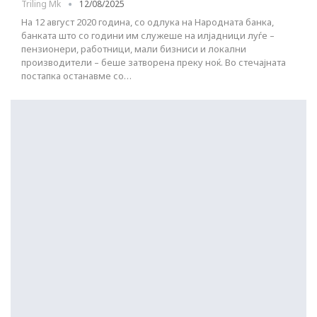
Triling Mk
12/08/2025
На 12 август 2020 година, со одлука на Народната банка,
банката што со години им служеше на илјадници луѓе –
пензионери, работници, мали бизниси и локални
производители – беше затворена преку ноќ. Во стечајната
постапка останавме со…