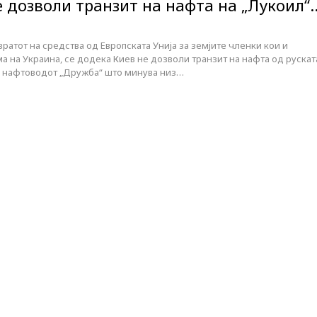
е дозволи транзит на нафта на „Лукоил“
вратот на средства од Европската Унија за земјите членки кои и
 на Украина, се додека Киев не дозволи транзит на нафта од рускат
у нафтоводот „Дружба“ што минува низ…