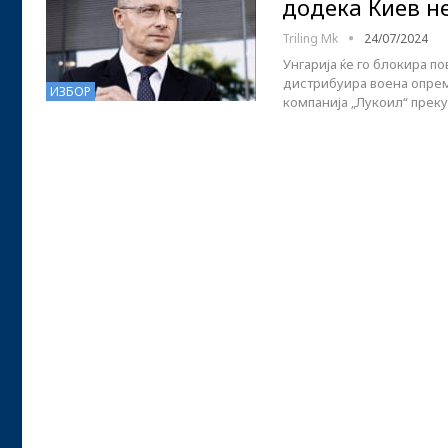
додека Киев н
Triling Mk
24/07/2024
Унгарија ќе го блокира по
дистрибуира воена опрема
ИЗБОР
компанија „Лукоил“ прек