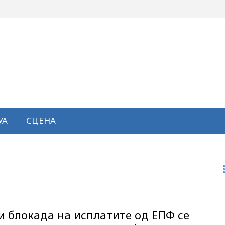
УА
СЦЕНА
и блокада на исплатите од ЕПФ се