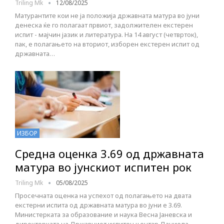
Triling Mk
12/08/2025
Матурантите кои не ја положија државната матура во јуни
денеска ќе го полагаат првиот, задолжителен екстерен
испит - мајчин јазик и литература. На 14 август (четврток),
пак, е полагањето на вториот, изборен екстерен испит од
државната…
ИЗБОР
Средна оценка 3.69 од државната
матура во јунскиот испитен рок
Triling Mk
05/08/2025
Просечната оценка на успехот од полагањето на двата
екстерни испита од државната матура во јуни е 3.69.
Министерката за образование и наука Весна Јаневска и