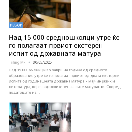
ИЗБОР
Над 15 000 средношколци утре ќе
го полагаат првиот екстерен
испит од државната матура
Triling Mk
30/05/2025
Над 15 000 ученици во завршна година од средното
образование утре ќе го полагаат првиот од двата екстерни
испита од годинашната државна матура – мајчин јазик и
литература, кој е задолжителен за сите матуранти. Според
податоците на…