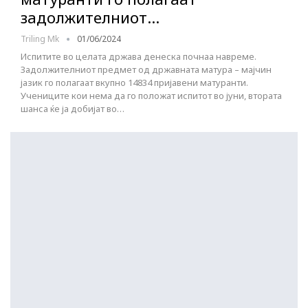
задолжителниот…
Triling Mk
01/06/2024
Испитите во целата држава денеска почнаа навреме.
Задолжителниот предмет од државната матура – мајчин
јазик го полагаат вкупно 14834 пријавени матуранти.
Учениците кои нема да го положат испитот во јуни, втората
шанса ќе ја добијат во…