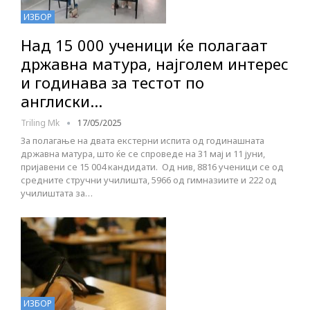
ИЗБОР
Над 15 000 ученици ќе полагаат
државна матура, најголем интерес
и годинава за тестот по
англиски…
Triling Mk
17/05/2025
За полагање на двата екстерни испита од годинашната
државна матура, што ќе се спроведе на 31 мај и 11 јуни,
пријавени се 15 004 кандидати. Од нив, 8816 ученици се од
средните стручни училишта, 5966 од гимназиите и 222 од
училиштата за…
ИЗБОР