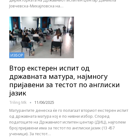
директорката на Државниот испитен центар Даниела
Јовчевска-Михајловска на…
ИЗБОР
Втор екстерен испит од
државната матура, најмногу
пријавени за тестот по англиски
јазик
Triling Mk
11/06/2025
Матурантите денеска ќе го полагаат вториот екстерен испит
од државната матура кој е по нивни избор. Според
податоците на Државниот испитен центар (ДИЦ), најголем
број пријавени има за тестот по англиски јазик (13 457
ученици). За тестот…