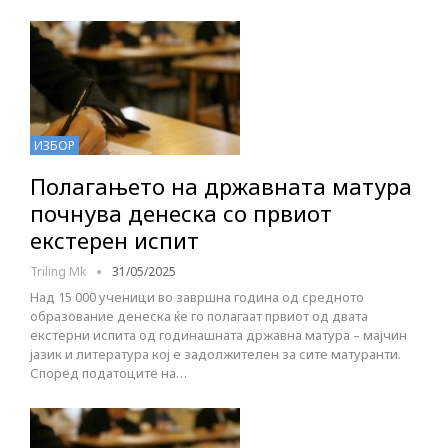
ИЗБОР
Полагањето на државната матура
почнува денеска со првиот
екстерен испит
Triling Mk
31/05/2025
Над 15 000 ученици во завршна година од средното
образование денеска ќе го полагаат првиот од двата
екстерни испита од годинашната државна матура – мајчин
јазик и литература кој е задолжителен за сите матуранти.
Според податоците на…