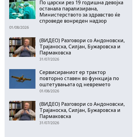
По царски рез 19 годишна девојка
останала парализирана,
Министерството за здравство ќе
спроведе вонреден надзор
01/08/2026
(ВИДЕО) Разговори со Андоновски,
Трајаноска, Силјан, Бужаровска и
Пармаковска
31/07/2026
Сервисираниот ер трактор
повторно ставен во функција по
оштетувањата од невремето
01/08/2026
(ВИДЕО) Разговори со Андоновски,
Трајаноска, Силјан, Бужаровска и
Пармаковска
31/07/2026