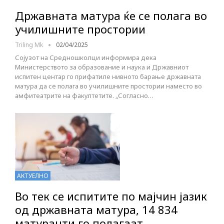
Државната матура ќе се полага во
училишните простории
Triling Mk
02/04/2025
Сојузот на Средношколци информира дека
Министерството за образование и наука и Државниот
испитен центар го прифатиле нивното барање државната
матура да се полага во училишните простории наместо во
амфитеатрите на факултетите. „Согласно…
АКТУЕЛНО
Во тек се испитите по мајчин јазик
од државната матура, 14 834
матуранти го полагаат