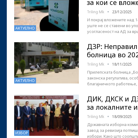
за кои се вло
Triling Mk
23/12/2025
И покрај вложените над 1
уште не се ставени во уп
АКТУЕЛНО
усогласеност на АД за в
ДЗР: Неправил
болница во 20
Triling Mk
18/11/2025
Прилепската болница „Бо
законска регулатива, осо
АКТУЕЛНО
благајничкото работење,
ДИК, ДКСК и Д
за локалните 
Triling Mk
18/09/2025
Државната изборна комис
завод за ревизија потпи
ИЗБОР
избори. Како што соопшт