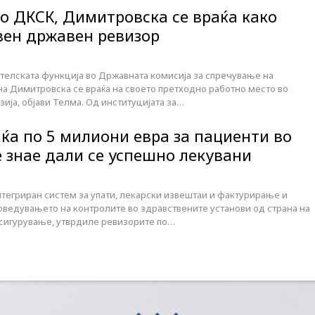
во ДКСК, Димитровска се враќа како
ен државен ревизор
ателската функција во Државната комисија за спречување на
ана Димитровска се враќа на своето претходно работно место во
ија, објави Телма. Од институцијата за…
ќа по 5 милиони евра за пациенти во
е знае дали се успешно лекувани
нтегриран систем за упати, лекарски извештаи и фактурирање и
роведувањето на контролите во здравствените установи од страна на
сигурување, утврдиле ревизорите по…