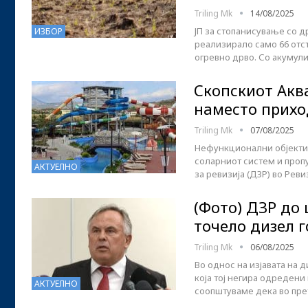
Triling Mk
14/08/2025
ЈП за стопанисување со д
ИЗБОР
реализирало само 66 отс
огревно дрво. Со акумули
Скопскиот Аква
наместо прихо
Triling Mk
07/08/2025
Нефункционални објекти 
соларниот систем и про
АКТУЕЛНО
за ревизија (ДЗР) во Рев
(Фото) ДЗР до
точело дизел 
Triling Mk
06/08/2025
Во однос на изјавата на 
која тој негира одредени
АКТУЕЛНО
соопштуваме дека во пре