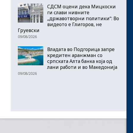
СДСМ оцени дека Мицкоски
ги слави нивните
„државотворни политики“: Во
видеото е Глигоров, не
Груевски
09/08/2026
Владата во Подгорица запре
кредитен аранжман со
српската Алта банка која од
лани работи и во Македонија
09/08/2026