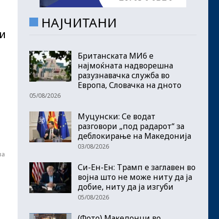
НАЈЧИТАНИ
и
Британската МИ6 е
најмоќната надворешна
разузнавачка служба во
Европа, Словачка на дното
05/08/2026
Муцунски: Се водат
разговори „под радарот“ за
деблокирање на Македонија
03/08/2026
за
Си-Ен-Ен: Трамп е заглавен во
војна што не може ниту да ја
добие, ниту да ја изгуби
05/08/2026
(Фото) Македонци во