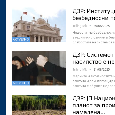
ДЗР: Институц
безбедносни п
Triling Mk
25/08/2025
Недостиг на безбедносни
заеднички лозинки и без 
АКТУЕЛНО
слабостите на системот 
ДЗР: Системот
насилство е н
Triling Mk
21/08/2025
Мерките и активностите 
заштита и реинтеграција 
АКТУЕЛНО
заштита е сè уште недово
ДЗР: ЈП Нацио
планот за про
намалена…