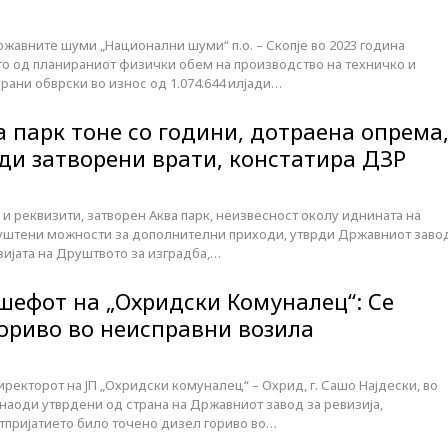
ржавните шуми „Национални шуми“ п.о. – Скопје во 2023 година
то од планираниот физички обем на производство на техничко и
рани обврски во износ од 1.074.644 илјади…
 парк тоне со години, дотраена опрема
ди затворени врати, констатира ДЗР
и реквизити, затворен Aква парк, неизвесност околу иднината на
пуштени можности за дополнителни приходи, утврди Државниот заво
изијата на Друштвото за изградба,…
 шефот на „Охридски Комуналец“: Се
гориво во неисправни возила
директорот на ЈП „Охридски комуналец“ – Охрид, г. Сашо Најдески, во
 наоди утврдени од страна на Државниот завод за ревизија,
тпријатието било точено дизел гориво во…