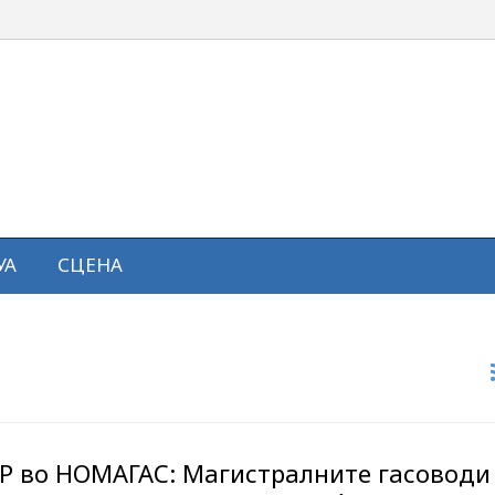
УА
СЦЕНА
ЗР во НОМАГАС: Магистралните гасоводи