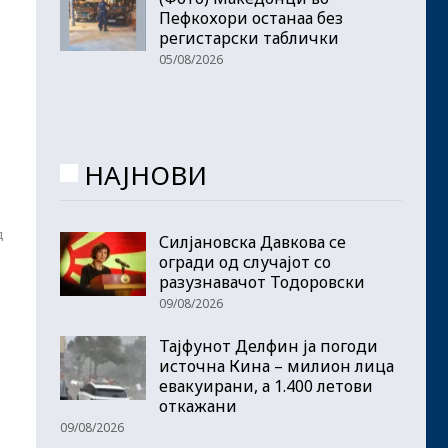
Пефкохори останаа без
регистарски таблички
05/08/2026
,
НАЈНОВИ
д
Силјановска Давкова се
огради од случајот со
разузнавачот Тодоровски
09/08/2026
Тајфунот Делфин ја погоди
источна Кина – милион лица
евакуирани, а 1.400 летови
откажани
09/08/2026