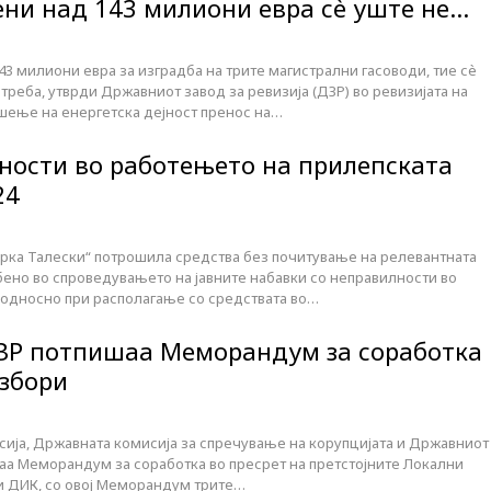
жени над 143 милиони евра сѐ уште не…
43 милиони евра за изградба на трите магистрални гасоводи, тие сѐ
отреба, утврди Државниот завод за ревизија (ДЗР) во ревизијата на
ршење на енергетска дејност пренос на…
ности во работењето на прилепската
24
рка Талески“ потрошила средства без почитување на релевантната
бено во спроведувањето на јавните набавки со неправилности во
 односно при располагање со средствата во…
ЗР потпишаа Меморандум за соработка
избори
ија, Државната комисија за спречување на корупцијата и Државниот
шаа Меморандум за соработка во пресрет на претстојните Локални
и ДИК, со овој Меморандум трите…