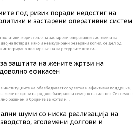
иите под ризик поради недостиг на
олитики и застарени оперативни систем
 политики, користење на застарени оперативни системи и на
двојна потврда, како и неажурирани резервни копии, се дел од
за интегрирано планирање на на ресурсите што ги…
 за заштита на жените жртви на
едоволно ефикасен
на институциите не обезбедуваат соодветна и ефективна поддршка,
на жените жртви на родово базирано и семејно насилство. Системот 
лно развиен, а бројките за жртви и…
нални шуми со ниска реализација на
изводство, зголемени долгови и