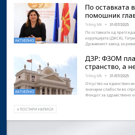
По оставката 
помошник глав
Triling Mk
31/07/2025
По оставката од претсед
корупцијата (ДКСК), Татј
АКТУЕЛНО
Државниот завод за ревиз
ДЗР: ФЗОМ пла
странство, а н
Triling Mk
31/07/2025
Отсуство на единствен и
значајни слабости во сп
АКТУЕЛНО
Фондот за здравствено о
ПОСТАРИ НАПИСИ