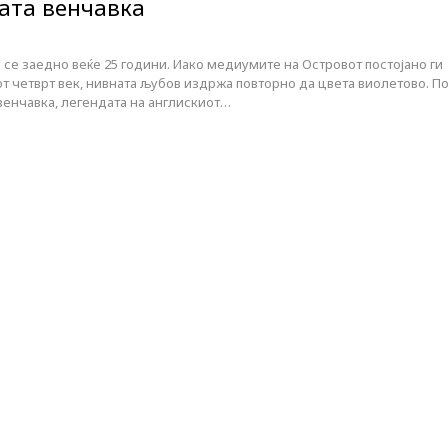
јата венчавка
 се заедно веќе 25 години. Иако медиумите на Островот постојано ги
т четврт век, нивната љубов издржа повторно да цвета виолетовo. П
венчавка, легендата на англискиот…