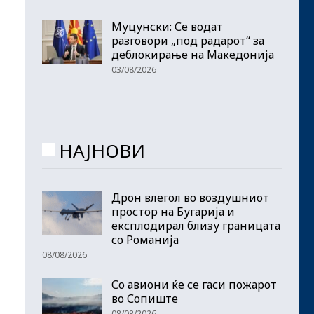
Муцунски: Се водат
разговори „под радарот“ за
деблокирање на Македонија
03/08/2026
НАЈНОВИ
Дрон влегол во воздушниот
простор на Бугарија и
експлодирал близу границата
со Романија
08/08/2026
Со авиони ќе се гаси пожарот
во Сопиште
08/08/2026