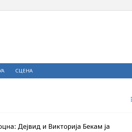
УА
СЦЕНА
цна: Дејвид и Викторија Бекам ја