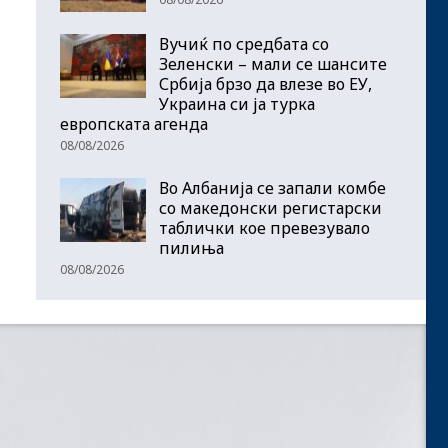
Вучиќ по средбата со
Зеленски – мали се шансите
Србија брзо да влезе во ЕУ,
Украина си ја турка
европската агенда
08/08/2026
Во Албанија се запали комбе
со македонски регистарски
таблички кое превезувало
пилиња
08/08/2026