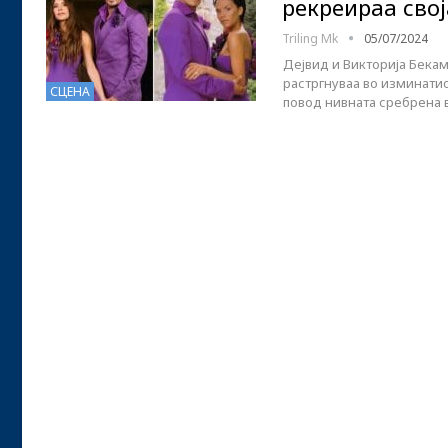
рекреираа сво
Triling Mk
05/07/2024
Дејвид и Викторија Бекам
растргнуваа во изминатио
СЦЕНА
повод нивната сребрена 