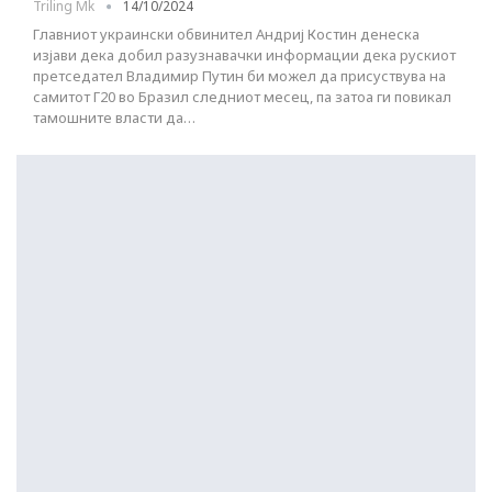
Triling Mk
14/10/2024
Главниот украински обвинител Андриј Костин денеска
изјави дека добил разузнавачки информации дека рускиот
претседател Владимир Путин би можел да присуствува на
самитот Г20 во Бразил следниот месец, па затоа ги повикал
тамошните власти да…