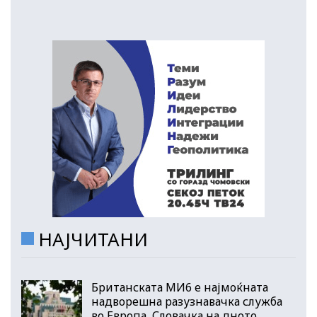
НАЈЧИТАНИ
Британската МИ6 е најмоќната
надворешна разузнавачка служба
во Европа, Словачка на дното