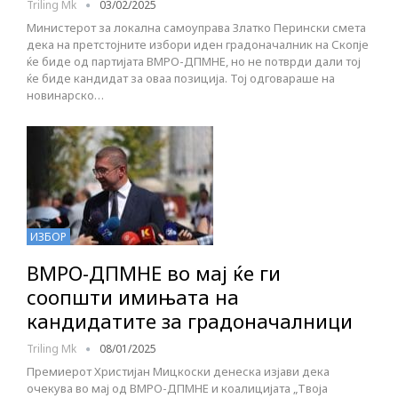
Triling Mk
03/02/2025
Министерот за локална самоуправа Златко Перински смета
дека на претстојните избори иден градоначалник на Скопје
ќе биде од партијата ВМРО-ДПМНЕ, но не потврди дали тој
ќе биде кандидат за оваа позиција. Тој одговараше на
новинарско…
ИЗБОР
ВМРО-ДПМНЕ во мај ќе ги
соопшти имињата на
кандидатите за градоначалници
Triling Mk
08/01/2025
Премиерот Христијан Мицкоски денеска изјави дека
очекува во мај од ВМРО-ДПМНЕ и коалицијата „Твоја