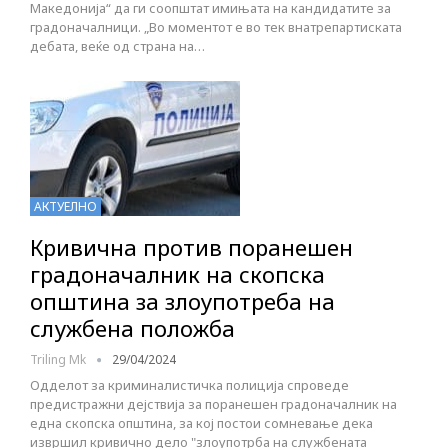
Македонија“ да ги соопштат имињата на кандидатите за
градоначалници. „Во моментот е во тек внатрепартиската
дебата, веќе од страна на…
АКТУЕЛНО
Кривична против поранешен
градоначалник на скопска
општина за злоупотреба на
службена положба
Triling Mk
29/04/2024
Одделот за криминалистичка полиција спроведе
предистражни дејствија за поранешен градоначалник на
една скопска општина, за кој постои сомневање дека
извршил кривично дело "злоупотрба на службената