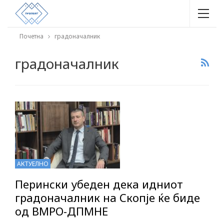
Почетна
градоначалник
градоначалник
АКТУЕЛНО
Перински убеден дека идниот
градоначалник на Скопје ќе биде
од ВМРО-ДПМНЕ