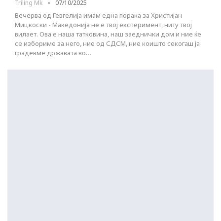
Triling Mk
07/10/2025
Вечерва од Гевгелија имам една порака за Христијан
Мицкоски - Македонија не е твој експеримент, ниту твој
вилает. Ова е наша татковина, наш заеднички дом и ние ќе
се избориме за него, ние од СДСМ, ние коишто секогаш ја
градевме државата во…