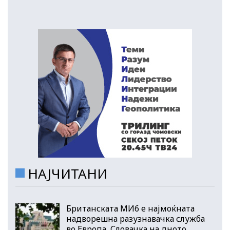
НАЈЧИТАНИ
Британската МИ6 е најмоќната
надворешна разузнавачка служба
во Европа, Словачка на дното