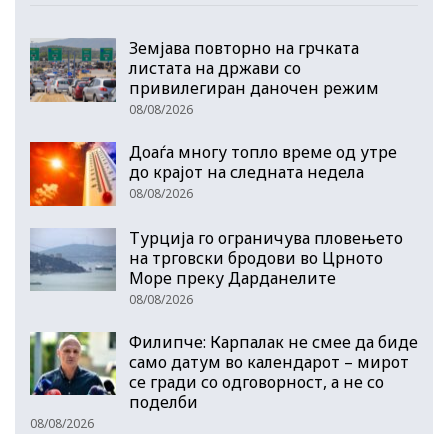
Земјава повторно на грчката
листата на држави со
привилегиран даночен режим
08/08/2026
Доаѓа многу топло време од утре
до крајот на следната недела
08/08/2026
Турција го ограничува пловењето
на трговски бродови во Црното
Море преку Дарданелите
08/08/2026
Филипче: Карпалак не смее да биде
само датум во календарот – мирот
се гради со одговорност, а не со
поделби
08/08/2026