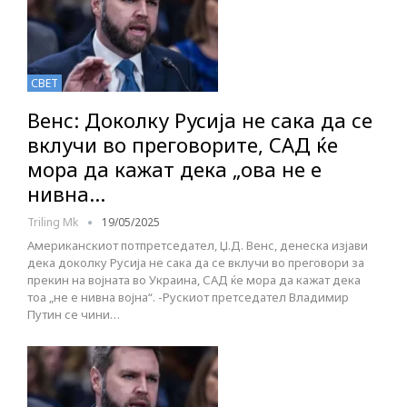
СВЕТ
Венс: Доколку Русија не сака да се
вклучи во преговорите, САД ќе
мора да кажат дека „ова не е
нивна…
Triling Mk
19/05/2025
Американскиот потпретседател, Џ.Д. Венс, денеска изјави
дека доколку Русија не сака да се вклучи во преговори за
прекин на војната во Украина, САД ќе мора да кажат дека
тоа „не е нивна војна“. -Рускиот претседател Владимир
Путин се чини…