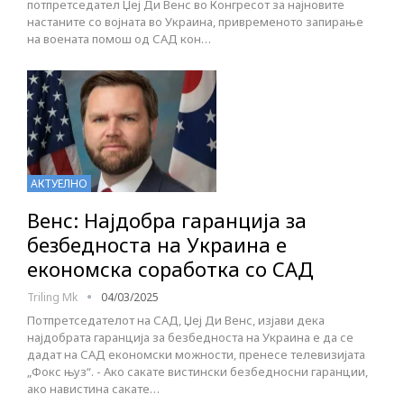
потпретседател Џеј Ди Венс во Конгресот за најновите
настаните со војната во Украина, привременото запирање
на воената помош од САД кон…
АКТУЕЛНО
Венс: Најдобра гаранција за
безбедноста на Украина е
економска соработка со САД
Triling Mk
04/03/2025
Потпретседателот на САД, Џеј Ди Венс, изјави дека
најдобрата гаранција за безбедноста на Украина е да се
дадат на САД економски можности, пренесе телевизијата
„Фокс њуз“. - Ако сакате вистински безбедносни гаранции,
ако навистина сакате…