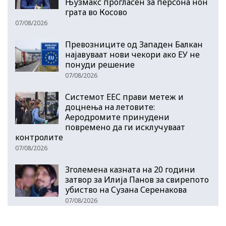
Њузмакс прогласен за персона нон
грата во Косово
07/08/2026
Превозниците од Западен Балкан
најавуваат нови чекори ако ЕУ не
понуди решение
07/08/2026
Системот ЕЕС прави метеж и
доцнења на летовите:
Аеродромите принудени
повремено да ги исклучуваат
контролите
07/08/2026
Зголемена казната на 20 години
затвор за Илија Панов за свирепото
убиство на Сузана Серенакова
07/08/2026