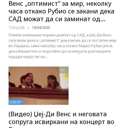
Венс „оптимист“ за мир, неколку
часа откако Рубио се закани дека
САД можат да си заминат од…
Triling Mk
18/04/2025
Повеќе измешани пораки доаѓаат од САД, а Џеј-Ди Венс
сега вели дека е „оптимист“ дека може да се постигне мир
во Украина, само неколку часа откако Марко Рубио рече
дека Вашингтон е подготвен да ги напушти разговорите
поради недостиг на…
ИЗБОР
(Видео) Џеј-Ди Венс и неговата
сопруга исвиркани на концерт во