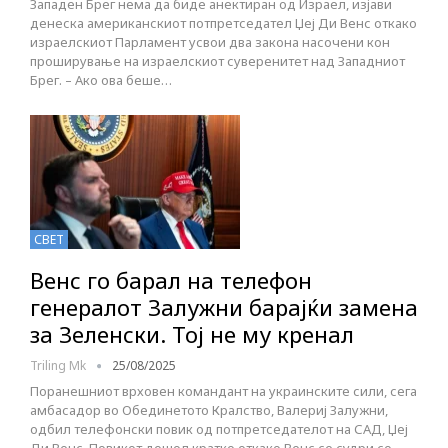
Западен Брег нема да биде анектиран од Израел, изјави
денеска американскиот потпретседател Џеј Ди Венс откако
израелскиот Парламент усвои два закона насочени кон
проширување на израелскиот суверенитет над Западниот
Брег. – Ако ова беше…
СВЕТ
Венс го барал на телефон
генералот Залужни барајќи замена
за Зеленски. Тој не му кренал
Triling Mk
25/08/2025
Поранешниот врховен командант на украинските сили, сега
амбасадор во Обединетото Кралство, Валериј Залужни,
одбил телефонски повик од потпретседателот на САД, Џеј