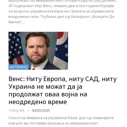
Братучедот на американскиот потпретседател Џеј Ди Венс,
47-годишниот Нејт Венс, помина две и пол години борејќи
се во руско-украинската војна на страната на украинските
вооружени сили. Тој беше дел од баталјонот „Волците Да
Винчи“,…
АКТУЕЛНО
Венс: Ниту Европа, ниту САД, ниту
Украина не можат да ја
продолжат оваа војна на
неодредено време
Triling Mk
04/03/2025
Гласот на Америка на украински беше дел од новинарите
кои што му поставија прашања на американскиот