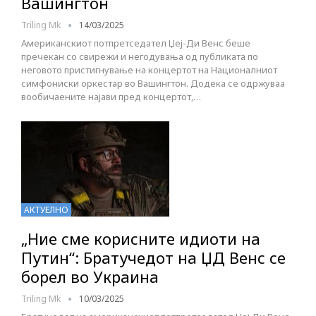
Вашингтон
Triling Mk
14/03/2025
Американскиот потпретседател Џеј-Ди Венс беше
пречекан со свирежи и негодувања од публиката по
неговото пристигнување на концертот на Националниот
симфониски оркестар во Вашингтон. Додека се одржуваа
вообичаените најави пред концертот,…
АКТУЕЛНО
„Ние сме корисните идиоти на
Путин“: Братучедот на ЏД Венс се
борел во Украина
Triling Mk
10/03/2025