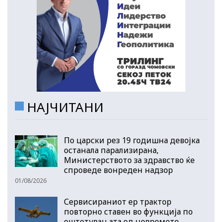
НАЈЧИТАНИ
По царски рез 19 годишна девојка
останала парализирана,
Министерството за здравство ќе
спроведе вонреден надзор
01/08/2026
Сервисираниот ер трактор
повторно ставен во функција по
оштетувањата од невремето