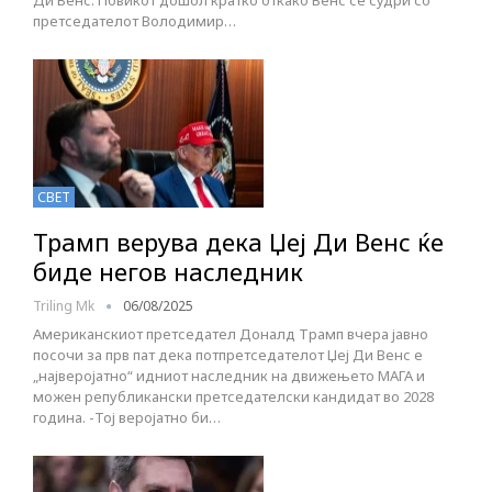
Ди Венс. Повикот дошол кратко откако Венс се судри со
претседателот Володимир…
СВЕТ
Трамп верува дека Џеј Ди Венс ќе
биде негов наследник
Triling Mk
06/08/2025
Американскиот претседател Доналд Трамп вчера јавно
посочи за прв пат дека потпретседателот Џеј Ди Венс е
„најверојатно“ идниот наследник на движењето МАГА и
можен републикански претседателски кандидат во 2028
година. -Тој веројатно би…