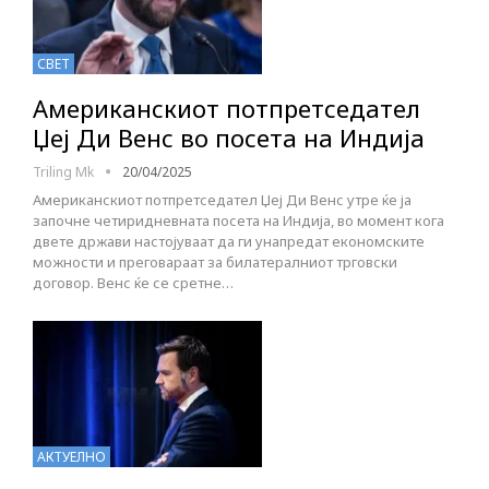
СВЕТ
Американскиот потпретседател
Џеј Ди Венс во посета на Индија
Triling Mk
20/04/2025
Американскиот потпретседател Џеј Ди Венс утре ќе ја
започне четиридневната посета на Индија, во момент кога
двете држави настојуваат да ги унапредат економските
можности и преговараат за билатералниот трговски
договор. Венс ќе се сретне…
АКТУЕЛНО