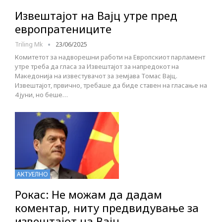
Извештајот на Вајц утре пред
европратениците
Triling Mk
23/06/2025
Комитетот за надворешни работи на Европскиот парламент
утре треба да гласа за Извештајот за напредокот на
Македонија на известувачот за земјава Томас Вајц.
Извештајот, првично, требаше да биде ставен на гласање на
4 јуни, но беше…
АКТУЕЛНО
Рокас: Не можам да дадам
коментар, ниту предвидување за
извештајот на Вајц