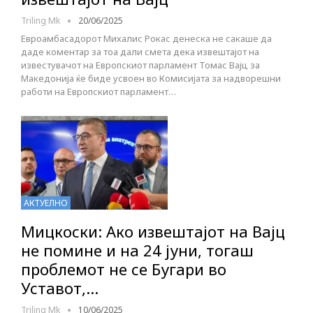
Triling Mk
20/06/2025
Евроамбасадорот Михалис Рокас денеска не сакаше да
даде коментар за тоа дали смета дека извештајот на
известувачот на Европскиот парламент Томас Вајц за
Македонија ќе биде усвоен во Комисијата за надворешни
работи на Европскиот парламент…
АКТУЕЛНО
Мицкоски: Ако извештајот на Вајц
не помине и на 24 јуни, тогаш
проблемот не се Бугари во
Уставот,…
Triling Mk
10/06/2025