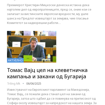
Премиерот Христијан Мицкоски денеска истакна дека
најголем дел од европратениците, пред се, оние кои се
залагаат за вистинските европски вредности, му дале
шанса на Предлог-извештајот за земјава, чие гласање
Комитетот за надворешни работи…
АКТУЕЛНО
Томас Вајц цел на клеветничка
кампања и закани од Бугарија
Triling Mk
06/06/2025
Известувачот на Европскиот парламент за Македонија,
Томас Вајц, се пожали дека станал цел на закани од
Бугарија, затоа што одбил да се повинува на притисокот од
Софија околу извештајот за напредокот на нашата земја. За