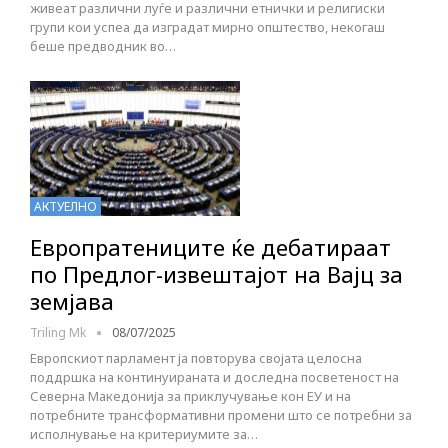
живеат различни луѓе и различни етнички и религиски
групи кои успеа да изградат мирно општество, некогаш
беше предводник во…
АКТУЕЛНО
Европратениците ќе дебатираат
по Предлог-извештајот на Вајц за
земјава
Triling Mk
08/07/2025
Европскиот парламент ја повторува својата целосна
поддршка на континуираната и доследна посветеност на
Северна Македонија за приклучување кон ЕУ и на
потребните трансформативни промени што се потребни за
исполнување на критериумите за…