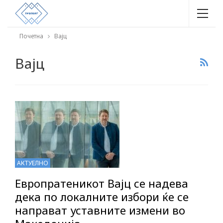
Почетна
Вајц
Вајц
АКТУЕЛНО
Европратеникот Вајц се надева
дека по локалните избори ќе се
направат уставните измени во