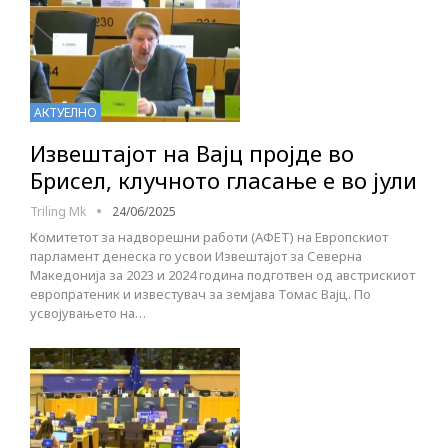
АКТУЕЛНО
Извештајот на Вајц пројде во
Брисел, клучното гласање е во јули
Triling Mk
24/06/2025
Комитетот за надворешни работи (АФЕТ) на Европскиот
парламент денеска го усвои Извештајот за Северна
Македонија за 2023 и 2024 година подготвен од австрискиот
европратеник и известувач за земјава Томас Вајц. По
усвојувањето на…