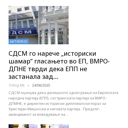
АКТУЕЛНО
СДСМ го нарече „историски
шамар“ гласањето во ЕП, ВМРО-
ДПНЕ тврди дека ЕПП не
застанала зад…
Triling Mk
24/06/2025
СДСМ оценува дека денешното однесување на Европската
народна партија (ЕПП), сестринската партија на ВМРО-
ДПМНЕ, е директен историски дипломатски пораз за
Христијан Мицкоски и неговата партија. -Предлог-
амандманот за воведување на…