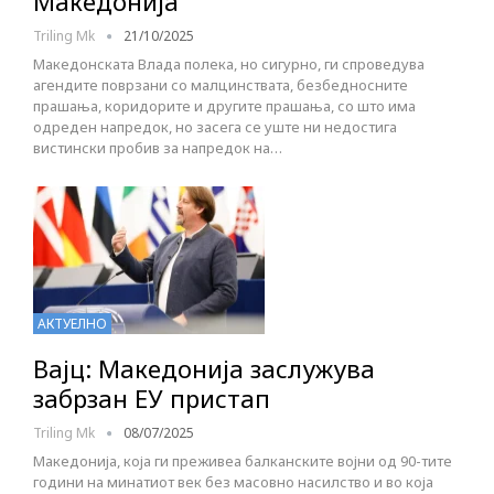
Македонија
Triling Mk
21/10/2025
Македонската Влада полека, но сигурно, ги спроведува
агендите поврзани со малцинствата, безбедносните
прашања, коридорите и другите прашања, со што има
одреден напредок, но засега се уште ни недостига
вистински пробив за напредок на…
АКТУЕЛНО
Вајц: Македонија заслужува
забрзан ЕУ пристап
Triling Mk
08/07/2025
Македонија, која ги преживеа балканските војни од 90-тите
години на минатиот век без масовно насилство и во која