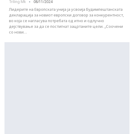
Triling Mk
08/11/2024
Лидерите на Европската унија ја усвоија Будимпештанската
декларација за новиот европски договор за конкурентност,
во која се нагласува потребата од итно и одлучно
дејствување за да се постигнат зацртаните цели. „Соочени
со нови…