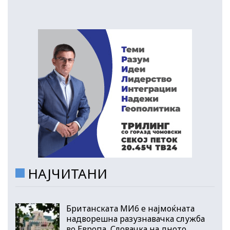
НАЈЧИТАНИ
Британската МИ6 е најмоќната
надворешна разузнавачка служба
во Европа, Словачка на дното